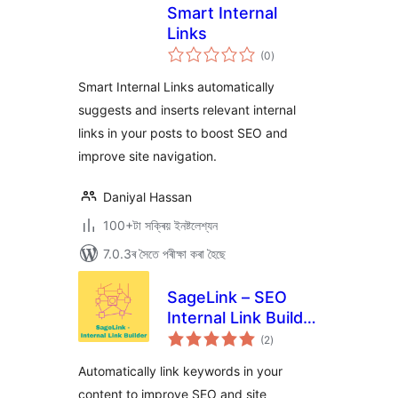
Smart Internal
Links
টা
(0
)
মুঠ
ৰে’টিং
Smart Internal Links automatically
suggests and inserts relevant internal
links in your posts to boost SEO and
improve site navigation.
Daniyal Hassan
100+টা সক্ৰিয় ইনষ্টলেশ্যন
7.0.3ৰ সৈতে পৰীক্ষা কৰা হৈছে
SageLink – SEO
Internal Link Builder
টা
& Auto Linker
(2
)
মুঠ
ৰে’টিং
Automatically link keywords in your
content to improve SEO and site