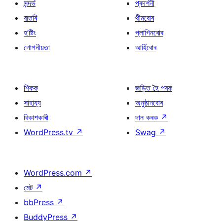
সন্দৰ্ভ
প্ৰদৰ্শনী
বাতৰি
থীমবোৰ
হ’ষ্টিং
প্লাগিনবোৰ
গোপনীয়তা
আৰ্হিবোৰ
শিকক
জড়িত হৈ পৰক
সাহায্য
অনুষ্ঠানবোৰ
বিকাশকাৰী
দান কৰক
↗
WordPress.tv
↗
Swag
↗
WordPress.com
↗
মেট
↗
bbPress
↗
BuddyPress
↗