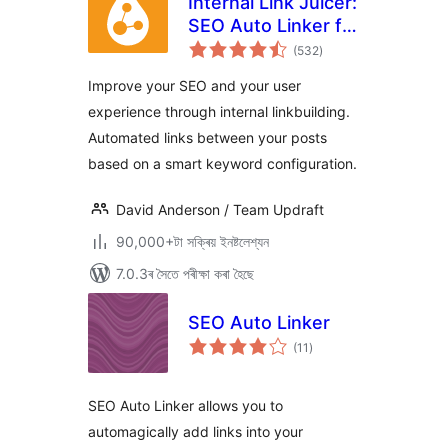
Internal Link Juicer:
SEO Auto Linker for
টা
WordPress
(532
)
মুঠ
ৰে’টিং
Improve your SEO and your user
experience through internal linkbuilding.
Automated links between your posts
based on a smart keyword configuration.
David Anderson / Team Updraft
90,000+টা সক্ৰিয় ইনষ্টলেশ্যন
7.0.3ৰ সৈতে পৰীক্ষা কৰা হৈছে
SEO Auto Linker
টা
(11
)
মুঠ
ৰে’টিং
SEO Auto Linker allows you to
automagically add links into your