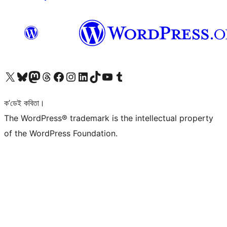
আমাৰ X (আগৰ Twitter) একাউণ্টলৈ যাওক
আমাৰ Bluesky একাউণ্টলৈ যাওক
আমাৰ Mastodon একাউণ্টলৈ যাওক
আমাৰ Threads একাউণ্টলৈ যাওক
আমাৰ Facebook পৃষ্ঠালৈ যাওক
আমাৰ Instagram একাউণ্টলৈ যাওক
আমাৰ LinkedIn একাউণ্টলৈ যাওক
আমাৰ TikTok একাউণ্টলৈ যাওক
আমাৰ YouTube চেনেললৈ যাওক
আমাৰ Tumblr একাউণ্টলৈ যাওক
ক’ডেই কবিতা।
The WordPress® trademark is the intellectual property
of the WordPress Foundation.