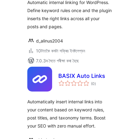
Automatic internal linking for WordPress.
Define keyword rules once and the plugin
inserts the right links across all your
posts and pages.
d_alinus2004
10টাতকৈ কমটা সক্ৰিয় ইনষ্টলেশ্যন
7.0.3ৰ সৈতে পৰীক্ষা কৰা হৈছে
BASIX Auto Links
টা
(0
)
মুঠ
ৰে’টিং
Automatically insert internal links into
your content based on keyword rules,
post titles, and taxonomy terms. Boost
your SEO with zero manual effort.