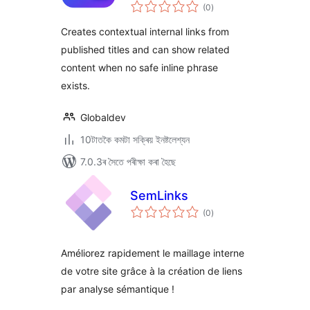
টা
(0
)
মুঠ
ৰে’টিং
Creates contextual internal links from
published titles and can show related
content when no safe inline phrase
exists.
Globaldev
10টাতকৈ কমটা সক্ৰিয় ইনষ্টলেশ্যন
7.0.3ৰ সৈতে পৰীক্ষা কৰা হৈছে
SemLinks
টা
(0
)
মুঠ
ৰে’টিং
Améliorez rapidement le maillage interne
de votre site grâce à la création de liens
par analyse sémantique !