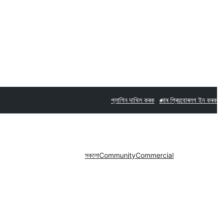
প্লাগিন দাখিল কৰক
মোৰ প্ৰিয়বোৰ
লগ ইন কৰক
সকলো
Community
Commercial