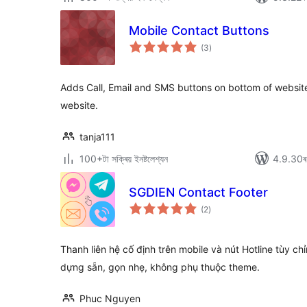
Mobile Contact Buttons
টা
(3
)
মুঠ
ৰে’টিং
Adds Call, Email and SMS buttons on bottom of website
website.
tanja111
100+টা সক্ৰিয় ইনষ্টলেশ্যন
4.9.30ৰ স
SGDIEN Contact Footer
টা
(2
)
মুঠ
ৰে’টিং
Thanh liên hệ cố định trên mobile và nút Hotline tùy c
dựng sẵn, gọn nhẹ, không phụ thuộc theme.
Phuc Nguyen