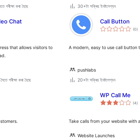
তে পৰীক্ষা কৰা হৈছে
30+টা সক্ৰিয় ইনষ্টলেশ্যন
deo Chat
Call Button
টা
(0
)
মুঠ
ৰে’
ss that allows visitors to
A modern, easy to use call button 
ad.
pushlabs
ৈতে পৰীক্ষা কৰা হৈছে
20+টা সক্ৰিয় ইনষ্টলেশ্যন
WP Call Me
টা
(4
)
মুঠ
ৰে’
ustomers.
Take calls from your website with an
Website Launches