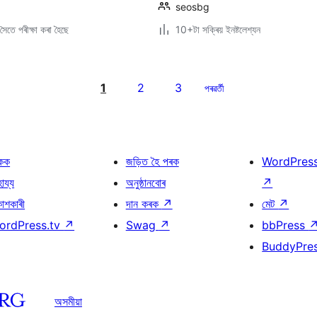
seosbg
ৈতে পৰীক্ষা কৰা হৈছে
10+টা সক্ৰিয় ইনষ্টলেশ্যন
1
2
3
পৰৱৰ্তী
কক
জড়িত হৈ পৰক
WordPres
হায্য
অনুষ্ঠানবোৰ
↗
কাশকাৰী
দান কৰক
↗
মেট
↗
ordPress.tv
↗
Swag
↗
bbPress
BuddyPre
অসমীয়া