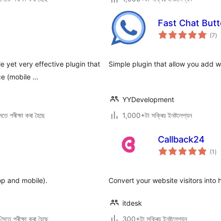
Fast Chat But
টা
(7
)
মুঠ
ৰে’
e yet very effective plugin that
Simple plugin that allow you add 
ce (mobile …
YYDevelopment
তে পৰীক্ষা কৰা হৈছে
1,000+টা সক্ৰিয় ইনষ্টলেশ্যন
Callback24
টা
(1
)
মুঠ
ৰে’
p and mobile).
Convert your website visitors into
itdesk
ৈতে পৰীক্ষা কৰা হৈছে
300+টা সক্ৰিয় ইনষ্টলেশ্যন