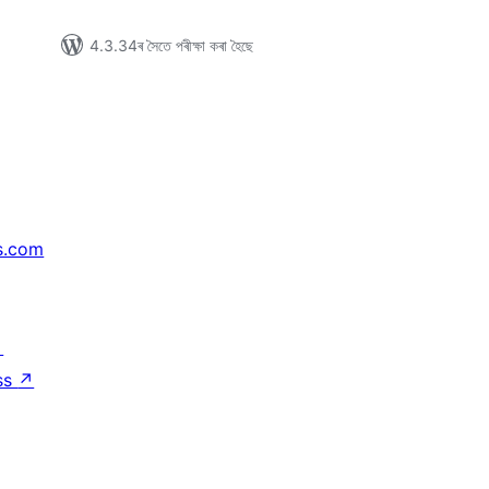
4.3.34ৰ সৈতে পৰীক্ষা কৰা হৈছে
s.com
↗
ss
↗