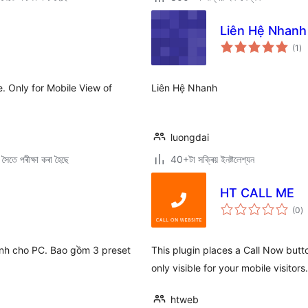
Liên Hệ Nhanh
টা
(1
)
মুঠ
ৰে’
. Only for Mobile View of
Liên Hệ Nhanh
luongdai
ৈতে পৰীক্ষা কৰা হৈছে
40+টা সক্ৰিয় ইনষ্টলেশ্যন
HT CALL ME
টা
(0
)
মুঠ
ৰে’
hỉnh cho PC. Bao gồm 3 preset
This plugin places a Call Now butto
only visible for your mobile visitors.
htweb