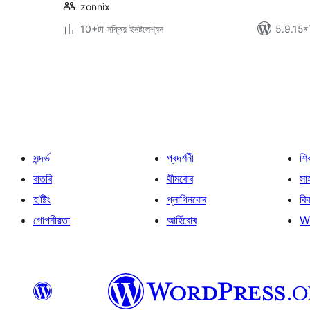
zonnix
10+টা সক্ৰিয় ইনষ্টলেশ্যন
5.9.15ৰ স
প’ষ্টবোৰৰ
পৃষ্ঠাকৰণ
সন্দৰ্ভ
প্ৰদৰ্শনী
শি
বাতৰি
থীমবোৰ
সা
হ’ষ্টিং
প্লাগিনবোৰ
বি
গোপনীয়তা
আৰ্হিবোৰ
W