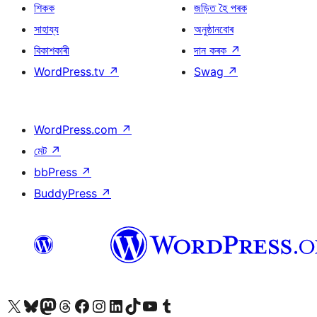
শিকক
জড়িত হৈ পৰক
সাহায্য
অনুষ্ঠানবোৰ
বিকাশকাৰী
দান কৰক
↗
WordPress.tv
↗
Swag
↗
WordPress.com
↗
মেট
↗
bbPress
↗
BuddyPress
↗
আমাৰ X (আগৰ Twitter) একাউণ্টলৈ যাওক
আমাৰ Bluesky একাউণ্টলৈ যাওক
আমাৰ Mastodon একাউণ্টলৈ যাওক
আমাৰ Threads একাউণ্টলৈ যাওক
আমাৰ Facebook পৃষ্ঠালৈ যাওক
আমাৰ Instagram একাউণ্টলৈ যাওক
আমাৰ LinkedIn একাউণ্টলৈ যাওক
আমাৰ TikTok একাউণ্টলৈ যাওক
আমাৰ YouTube চেনেললৈ যাওক
আমাৰ Tumblr একাউণ্টলৈ যাওক