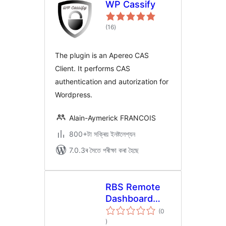
WP Cassify
টা
(16
)
মুঠ
ৰে’টিং
The plugin is an Apereo CAS
Client. It performs CAS
authentication and autorization for
Wordpress.
Alain-Aymerick FRANCOIS
800+টা সক্ৰিয় ইনষ্টলেশ্যন
7.0.3ৰ সৈতে পৰীক্ষা কৰা হৈছে
RBS Remote
Dashboard
Welcome
(0
টা
Control
)
মুঠ