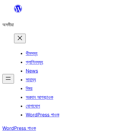
এয়া
এৰি
অসমীয়া
বিষয়বস্তুলৈ
যাওক
থীমসমূহ
প্লাগিনসমূহ
News
সাহায্য
বিষয়
অৱদান আগবঢ়াওক
যোগাযোগ
WordPress পাওক
WordPress পাওক