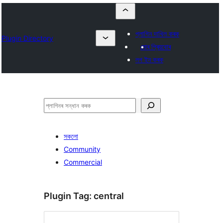
প্লাগিন দাখিল কৰক
Plugin Directory
মোৰ প্ৰিয়বোৰ
লগ ইন কৰক
সন্ধান
কৰক
সকলো
Community
Commercial
Plugin Tag:
central