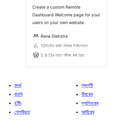
ৰে’টিং
Create a custom Remote
Dashboard Welcome page for your
users on your own website.
Rene Diekstra
10টাতকৈ কমটা সক্ৰিয় ইনষ্টলেশ্যন
5.9.15ৰ সৈতে পৰীক্ষা কৰা হৈছে
সন্দৰ্ভ
প্ৰদৰ্শনী
বাতৰি
থীমবোৰ
হ’ষ্টিং
প্লাগিনবোৰ
গোপনীয়তা
আৰ্হিবোৰ