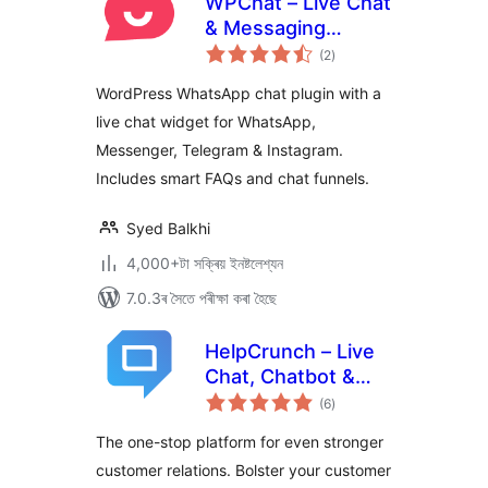
WPChat – Live Chat
& Messaging
টা
Widget for
(2
)
মুঠ
ৰে’টিং
Customer Support
WordPress WhatsApp chat plugin with a
live chat widget for WhatsApp,
Messenger, Telegram & Instagram.
Includes smart FAQs and chat funnels.
Syed Balkhi
4,000+টা সক্ৰিয় ইনষ্টলেশ্যন
7.0.3ৰ সৈতে পৰীক্ষা কৰা হৈছে
HelpCrunch – Live
Chat, Chatbot &
টা
Knowledge Base
(6
)
মুঠ
ৰে’টিং
for Customer
The one-stop platform for even stronger
Service
customer relations. Bolster your customer