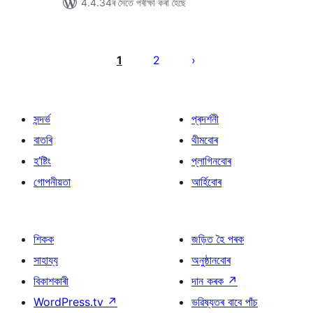
4.4.34ৰ সৈতে পৰীক্ষা কৰা হৈছে
প’ষ্টবোৰৰ
পৃষ্ঠাকৰণ
1
2
সন্দৰ্ভ
প্ৰদৰ্শনী
বাতৰি
থীমবোৰ
হ’ষ্টিং
প্লাগিনবোৰ
গোপনীয়তা
আৰ্হিবোৰ
শিকক
জড়িত হৈ পৰক
সাহায্য
অনুষ্ঠানবোৰ
বিকাশকাৰী
দান কৰক
↗
WordPress.tv
↗
ভৱিষ্যতৰ বাবে পাঁচ