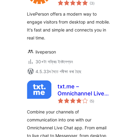
টা
Messaging
(3
)
মুঠ
ৰে’টিং
LivePerson offers a modern way to
engage visitors from desktop and mobile.
It's fast and simple and connects you in
real time.
liveperson
30+টা সক্ৰিয় ইনষ্টলেশ্যন
4.5.33ৰ সৈতে পৰীক্ষা কৰা হৈছে
txt.me –
Omnichannel Live
টা
Chat, Chat
(5
)
মুঠ
ৰে’টিং
Triggers, Incoming
Combine your channels of
and Outgoing Email
communication into one with our
Omnichannel Live Chat app. From email
to live chat to Messenger, from desktop