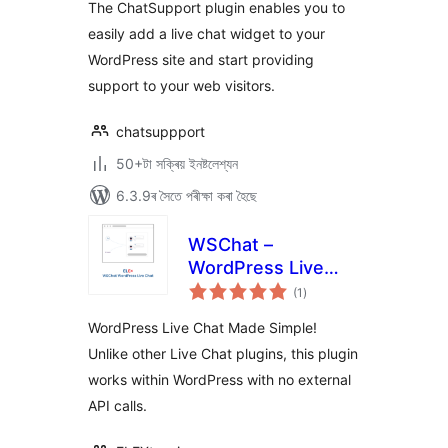
The ChatSupport plugin enables you to
easily add a live chat widget to your
WordPress site and start providing
support to your web visitors.
chatsuppport
50+টা সক্ৰিয় ইনষ্টলেশ্যন
6.3.9ৰ সৈতে পৰীক্ষা কৰা হৈছে
WSChat –
WordPress Live
টা
Chat
(1
)
মুঠ
ৰে’টিং
WordPress Live Chat Made Simple!
Unlike other Live Chat plugins, this plugin
works within WordPress with no external
API calls.