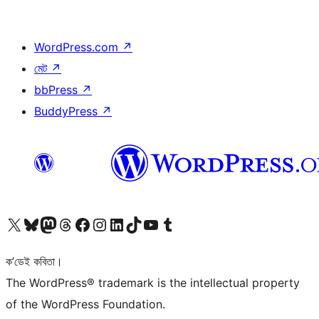
WordPress.com
↗
মেট
↗
bbPress
↗
BuddyPress
↗
আমাৰ X (আগৰ Twitter) একাউণ্টলৈ যাওক
আমাৰ Bluesky একাউণ্টলৈ যাওক
আমাৰ Mastodon একাউণ্টলৈ যাওক
আমাৰ Threads একাউণ্টলৈ যাওক
আমাৰ Facebook পৃষ্ঠালৈ যাওক
আমাৰ Instagram একাউণ্টলৈ যাওক
আমাৰ LinkedIn একাউণ্টলৈ যাওক
আমাৰ TikTok একাউণ্টলৈ যাওক
আমাৰ YouTube চেনেললৈ যাওক
আমাৰ Tumblr একাউণ্টলৈ যাওক
ক’ডেই কবিতা।
The WordPress® trademark is the intellectual property
of the WordPress Foundation.