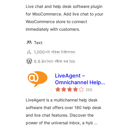
ৰে’টিং
Live chat and help desk software plugin
for WooCommerce. Add live chat to your
WooCommerce store to connect
immediately with customers.
Text
1,000+টা সক্ৰিয় ইনষ্টলেশ্যন
6.9.6ৰ সৈতে পৰীক্ষা কৰা হৈছে
LiveAgent –
Omnichannel Help
টা
Desk & Live Chat
(32
)
মুঠ
ৰে’টিং
Software
LiveAgent is a multichannel help desk
software that offers over 180 help desk
and live chat features. Discover the
power of the universal inbox, a hyb …