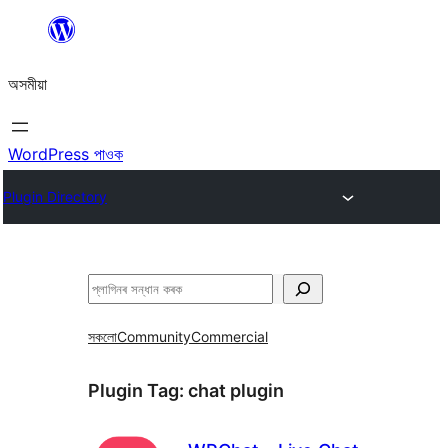
এয়া
এৰি
অসমীয়া
বিষয়বস্তুলৈ
যাওক
WordPress পাওক
Plugin Directory
সন্ধান
কৰক
সকলো
Community
Commercial
Plugin Tag:
chat plugin