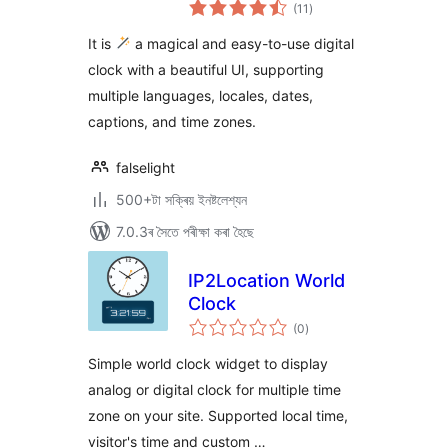
টা
(11
)
মুঠ
ৰে’টিং
It is
a magical and easy-to-use digital
clock with a beautiful UI, supporting
multiple languages, locales, dates,
captions, and time zones.
falselight
500+টা সক্ৰিয় ইনষ্টলেশ্যন
7.0.3ৰ সৈতে পৰীক্ষা কৰা হৈছে
IP2Location World
Clock
টা
(0
)
মুঠ
ৰে’টিং
Simple world clock widget to display
analog or digital clock for multiple time
zone on your site. Supported local time,
visitor's time and custom …