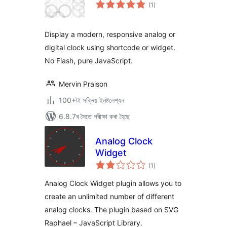
টা
(1
)
মুঠ
ৰে’টিং
Display a modern, responsive analog or
digital clock using shortcode or widget.
No Flash, pure JavaScript.
Mervin Praison
100+টা সক্ৰিয় ইনষ্টলেশ্যন
6.8.7ৰ সৈতে পৰীক্ষা কৰা হৈছে
Analog Clock
Widget
টা
(1
)
মুঠ
ৰে’টিং
Analog Clock Widget plugin allows you to
create an unlimited number of different
analog clocks. The plugin based on SVG
Raphael – JavaScript Library.