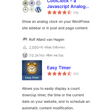
CoolClock – a
Javascript Analog
টা
Clock
(15
)
মুঠ
ৰে’টিং
Show an analog clock on your WordPress
site sidebar or in post and page content.
Rolf Allard van Hagen
2,000+টা সক্ৰিয় ইনষ্টলেশ্যন
7.0.3ৰ সৈতে পৰীক্ষা কৰা হৈছে
Easy Timer
টা
(17
)
মুঠ
ৰে’টিং
Allows you to easily display a count
down/up timer, the time or the current
date on your website, and to schedule an
automatic content modification.