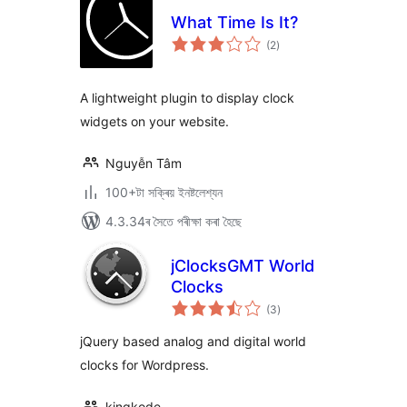
What Time Is It?
টা
(2
)
মুঠ
ৰে’টিং
A lightweight plugin to display clock
widgets on your website.
Nguyễn Tâm
100+টা সক্ৰিয় ইনষ্টলেশ্যন
4.3.34ৰ সৈতে পৰীক্ষা কৰা হৈছে
jClocksGMT World
Clocks
টা
(3
)
মুঠ
ৰে’টিং
jQuery based analog and digital world
clocks for Wordpress.
kingkode