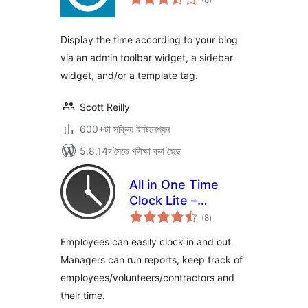
মুঠ
ৰে’টিং
Display the time according to your blog
via an admin toolbar widget, a sidebar
widget, and/or a template tag.
Scott Reilly
600+টা সক্ৰিয় ইনষ্টলেশ্যন
5.8.14ৰ সৈতে পৰীক্ষা কৰা হৈছে
All in One Time
Clock Lite –
টা
Tracking Employee
(8
)
মুঠ
ৰে’টিং
Time Has Never
Employees can easily clock in and out.
Been Easier
Managers can run reports, keep track of
employees/volunteers/contractors and
their time.