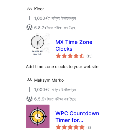
Kleor
1,000+টা সক্ৰিয় ইনষ্টলেশ্যন
6.8.7ৰ সৈতে পৰীক্ষা কৰা হৈছে
MX Time Zone
Clocks
টা
(15
)
মুঠ
ৰে’টিং
Add time zone clocks to your website.
Maksym Marko
1,000+টা সক্ৰিয় ইনষ্টলেশ্যন
6.5.9ৰ সৈতে পৰীক্ষা কৰা হৈছে
WPC Countdown
Timer for
টা
WooCommerce
(3
)
মুঠ