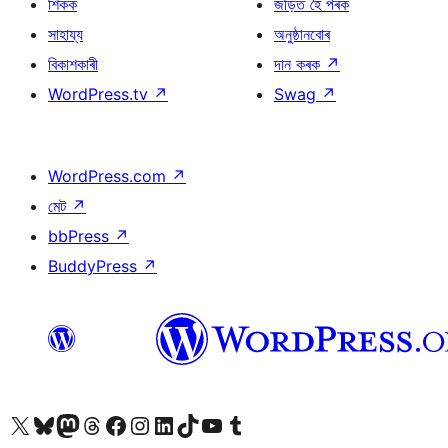
শিকক
জড়িত হৈ পৰক
সাহায্য
অনুষ্ঠানবোৰ
বিকাশকাৰী
দান কৰক
↗
WordPress.tv
↗
Swag
↗
WordPress.com
↗
মেট
↗
bbPress
↗
BuddyPress
↗
আমাৰ X (আগৰ Twitter) একাউণ্টলৈ যাওক
আমাৰ Bluesky একাউণ্টলৈ যাওক
আমাৰ Mastodon একাউণ্টলৈ যাওক
আমাৰ Threads একাউণ্টলৈ যাওক
আমাৰ Facebook পৃষ্ঠালৈ যাওক
আমাৰ Instagram একাউণ্টলৈ যাওক
আমাৰ LinkedIn একাউণ্টলৈ যাওক
আমাৰ TikTok একাউণ্টলৈ যাওক
আমাৰ YouTube চেনেললৈ যাওক
আমাৰ Tumblr একাউণ্টলৈ যাওক