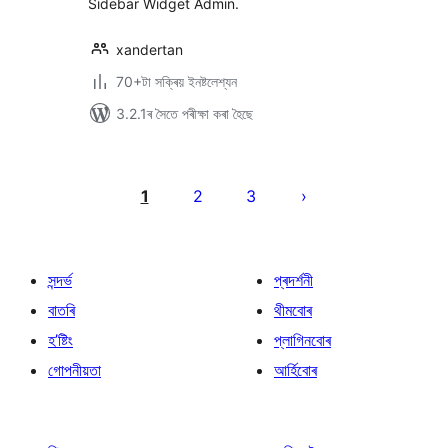
Sidebar Widget Admin.
xandertan
70+টা সক্ৰিয় ইনষ্টলেশ্যন
3.2.1ৰ সৈতে পৰীক্ষা কৰা হৈছে
প’ষ্টবোৰৰ
পৃষ্ঠাকৰণ
1
2
3
সন্দৰ্ভ
প্ৰদৰ্শনী
বাতৰি
থীমবোৰ
হ’ষ্টিং
প্লাগিনবোৰ
গোপনীয়তা
আৰ্হিবোৰ