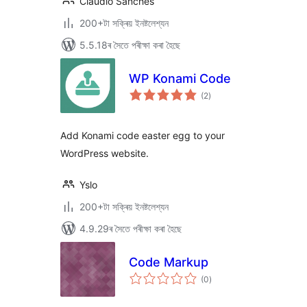
Claudio Sanches
200+টা সক্ৰিয় ইনষ্টলেশ্যন
5.5.18ৰ সৈতে পৰীক্ষা কৰা হৈছে
WP Konami Code
টা
(2
)
মুঠ
ৰে’টিং
Add Konami code easter egg to your
WordPress website.
Yslo
200+টা সক্ৰিয় ইনষ্টলেশ্যন
4.9.29ৰ সৈতে পৰীক্ষা কৰা হৈছে
Code Markup
টা
(0
)
মুঠ
ৰে’টিং