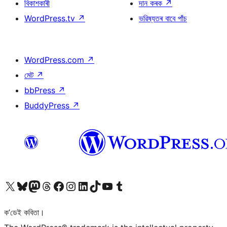
বিকাশকাৰী
দান কৰক
↗
WordPress.tv
↗
ভৱিষ্যতৰ বাবে পাঁচ
WordPress.com
↗
মেট
↗
bbPress
↗
BuddyPress
↗
আমাৰ X (আগৰ Twitter) একাউণ্টলৈ যাওক
আমাৰ Bluesky একাউণ্টলৈ যাওক
আমাৰ Mastodon একাউণ্টলৈ যাওক
আমাৰ Threads একাউণ্টলৈ যাওক
আমাৰ Facebook পৃষ্ঠালৈ যাওক
আমাৰ Instagram একাউণ্টলৈ যাওক
আমাৰ LinkedIn একাউণ্টলৈ যাওক
আমাৰ TikTok একাউণ্টলৈ যাওক
আমাৰ YouTube চেনেললৈ যাওক
আমাৰ Tumblr একাউণ্টলৈ যাওক
ক’ডেই কবিতা।