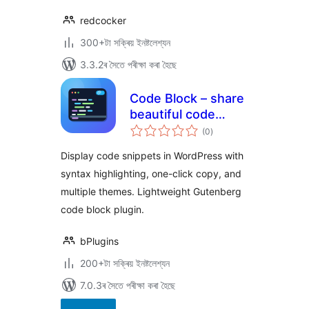
redcocker
300+টা সক্ৰিয় ইনষ্টলেশ্যন
3.3.2ৰ সৈতে পৰীক্ষা কৰা হৈছে
Code Block – share
beautiful code
টা
snippets readers
(0
)
মুঠ
ৰে’টিং
can copy
Display code snippets in WordPress with
syntax highlighting, one-click copy, and
multiple themes. Lightweight Gutenberg
code block plugin.
bPlugins
200+টা সক্ৰিয় ইনষ্টলেশ্যন
7.0.3ৰ সৈতে পৰীক্ষা কৰা হৈছে