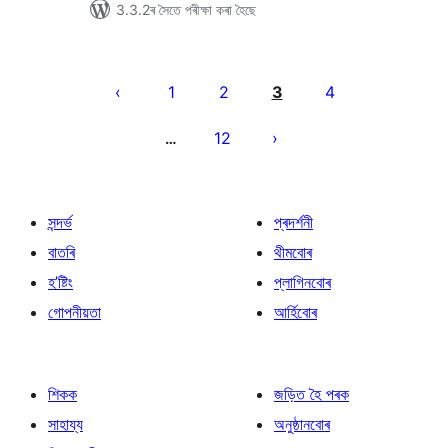
3.3.2ৰ সৈতে পৰীক্ষা কৰা হৈছে
প’ষ্টবোৰৰ
পৃষ্ঠাকৰণ
1
2
3
4
12
…
সন্দৰ্ভ
প্ৰদৰ্শনী
বাতৰি
থীমবোৰ
হ’ষ্টিং
প্লাগিনবোৰ
গোপনীয়তা
আৰ্হিবোৰ
শিকক
জড়িত হৈ পৰক
সাহায্য
অনুষ্ঠানবোৰ