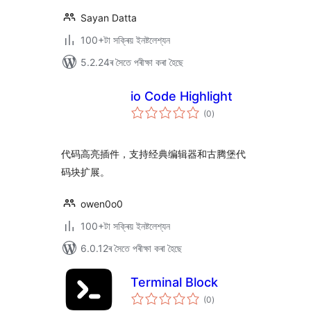
Sayan Datta
100+টা সক্ৰিয় ইনষ্টলেশ্যন
5.2.24ৰ সৈতে পৰীক্ষা কৰা হৈছে
io Code Highlight
টা
(0
)
মুঠ
ৰে’টিং
代码高亮插件，支持经典编辑器和古腾堡代
码块扩展。
owen0o0
100+টা সক্ৰিয় ইনষ্টলেশ্যন
6.0.12ৰ সৈতে পৰীক্ষা কৰা হৈছে
Terminal Block
টা
(0
)
মুঠ