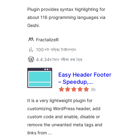
Plugin provides syntax highlighting for
about 116 programming languages via
Geshi.
FractalizeR
100+টা সক্ৰিয় ইনষ্টলেশ্যন
4.4.34ৰ সৈতে পৰীক্ষা কৰা হৈছে
Easy Header Footer
– Speedup,
টা
Security and Minify
(5
)
মুঠ
ৰে’টিং
It is a very lightweight plugin for
customizing WordPress header, add
custom code and enable, disable or
remove the unwanted meta tags and
links from …