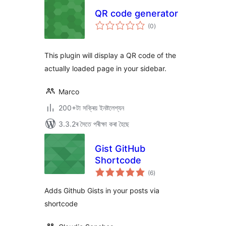
QR code generator
টা
(0
)
মুঠ
ৰে’টিং
This plugin will display a QR code of the
actually loaded page in your sidebar.
Marco
200+টা সক্ৰিয় ইনষ্টলেশ্যন
3.3.2ৰ সৈতে পৰীক্ষা কৰা হৈছে
Gist GitHub
Shortcode
টা
(6
)
মুঠ
ৰে’টিং
Adds Github Gists in your posts via
shortcode