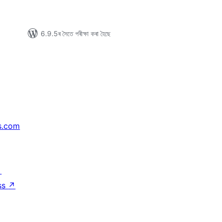
6.9.5ৰ সৈতে পৰীক্ষা কৰা হৈছে
s.com
↗
ss
↗