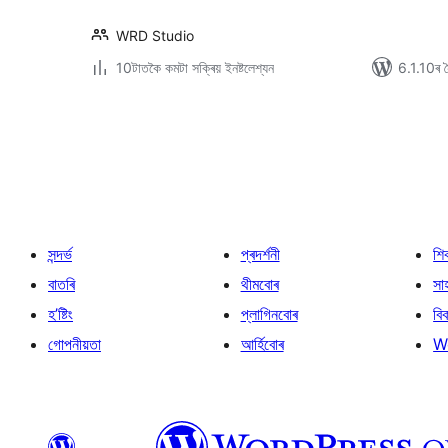
WRD Studio
10টাতকৈ কমটা সক্ৰিয় ইনষ্টলেশ্যন
6.1.10ৰ সৈ
প’ষ্টবোৰৰ
পৃষ্ঠাকৰণ
সন্দৰ্ভ
প্ৰদৰ্শনী
শি
বাতৰি
থীমবোৰ
সা
হ’ষ্টিং
প্লাগিনবোৰ
বি
গোপনীয়তা
আৰ্হিবোৰ
W