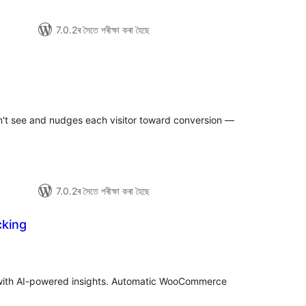
7.0.2ৰ সৈতে পৰীক্ষা কৰা হৈছে
টিং
n't see and nudges each visitor toward conversion —
7.0.2ৰ সৈতে পৰীক্ষা কৰা হৈছে
cking
টিং
 with AI-powered insights. Automatic WooCommerce