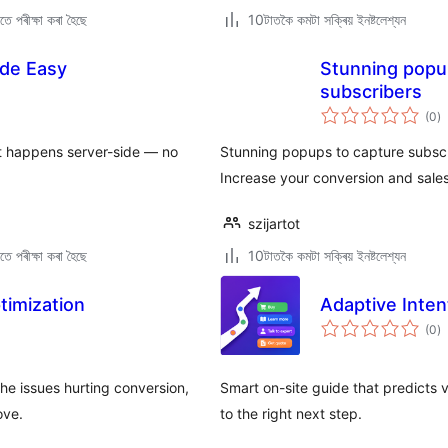
ে পৰীক্ষা কৰা হৈছে
10টাতকৈ কমটা সক্ৰিয় ইনষ্টলেশ্যন
ade Easy
Stunning popup
subscribers
টা
(0
)
মুঠ
ৰে’
t happens server-side — no
Stunning popups to capture subscr
Increase your conversion and sales 
szijartot
ে পৰীক্ষা কৰা হৈছে
10টাতকৈ কমটা সক্ৰিয় ইনষ্টলেশ্যন
timization
Adaptive Inten
টা
(0
)
মুঠ
ৰে’
e issues hurting conversion,
Smart on-site guide that predicts v
ove.
to the right next step.