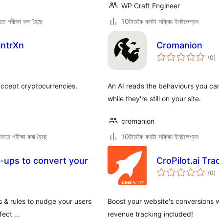
WP Craft Engineer
ে পৰীক্ষা কৰা হৈছে
10টাতকৈ কমটা সক্ৰিয় ইনষ্টলেশ্যন
intrXn
Cromanion
টা
(0
)
মুঠ
ৰে’
ccept cryptocurrencies.
An AI reads the behaviours you ca
while they're still on your site.
cromanion
ৈতে পৰীক্ষা কৰা হৈছে
10টাতকৈ কমটা সক্ৰিয় ইনষ্টলেশ্যন
-ups to convert your
CroPilot.ai Tra
টা
(0
)
মুঠ
ৰে’
s & rules to nudge your users
Boost your website's conversions
rfect …
revenue tracking included!