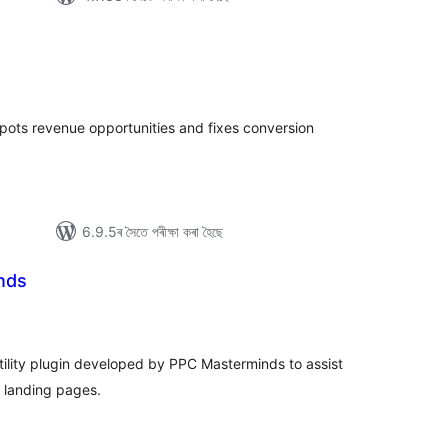
টিং
pots revenue opportunities and fixes conversion
6.9.5ৰ সৈতে পৰীক্ষা কৰা হৈছে
nds
টিং
tility plugin developed by PPC Masterminds to assist
o landing pages.