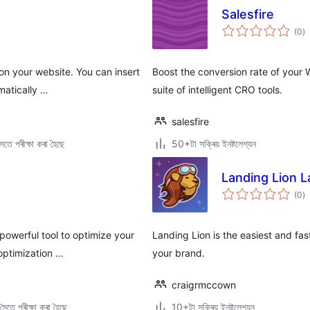
Salesfire
টা
(0
)
মুঠ
ৰে’
 on your website. You can insert
Boost the conversion rate of your
matically …
suite of intelligent CRO tools.
salesfire
তে পৰীক্ষা কৰা হৈছে
50+টা সক্ৰিয় ইনষ্টলেশ্যন
Landing Lion 
টা
(0
)
মুঠ
ৰে’
powerful tool to optimize your
Landing Lion is the easiest and fas
optimization …
your brand.
craigrmccown
ৈতে পৰীক্ষা কৰা হৈছে
10+টা সক্ৰিয় ইনষ্টলেশ্যন