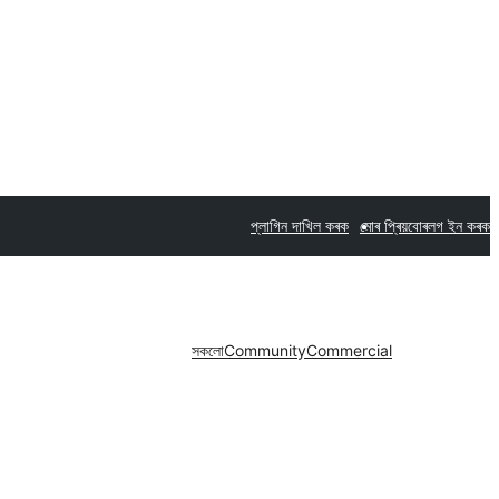
প্লাগিন দাখিল কৰক
মোৰ প্ৰিয়বোৰ
লগ ইন কৰক
সকলো
Community
Commercial