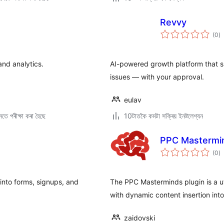
Revvy
টা
(0
)
মুঠ
ৰে’
nd analytics.
AI-powered growth platform that s
issues — with your approval.
eulav
তে পৰীক্ষা কৰা হৈছে
10টাতকৈ কমটা সক্ৰিয় ইনষ্টলেশ্যন
PPC Mastermi
টা
(0
)
মুঠ
ৰে’
into forms, signups, and
The PPC Masterminds plugin is a u
with dynamic content insertion int
zaidovski