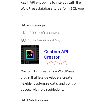
REST API endpoints to interact with the
WordPress database to perform SQL ope
…
miniOrange
1,000+টা সক্ৰিয় ইনষ্টলেশ্যন
7.0.3ৰ সৈতে পৰীক্ষা কৰা হৈছে
Custom API
Creator
টা
(0
)
মুঠ
ৰে’টিং
Custom API Creator is a WordPress
plugin that lets developers create
flexible, customize data, and control
access with role restrictions.
Mehdi Rezaei