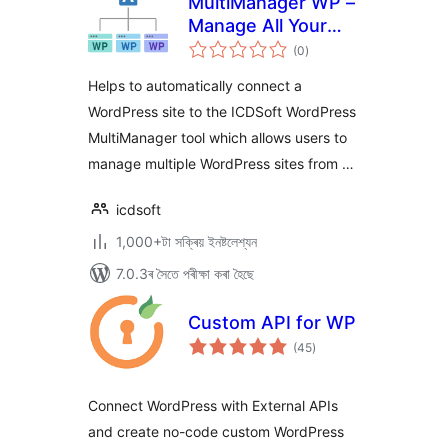
MultiManager WP –
Manage All Your
টা
WordPress Sites
(0
)
মুঠ
ৰে’টিং
Easily
Helps to automatically connect a
WordPress site to the ICDSoft WordPress
MultiManager tool which allows users to
manage multiple WordPress sites from …
icdsoft
1,000+টা সক্ৰিয় ইনষ্টলেশ্যন
7.0.3ৰ সৈতে পৰীক্ষা কৰা হৈছে
Custom API for WP
টা
(45
)
মুঠ
ৰে’টিং
Connect WordPress with External APIs
and create no-code custom WordPress