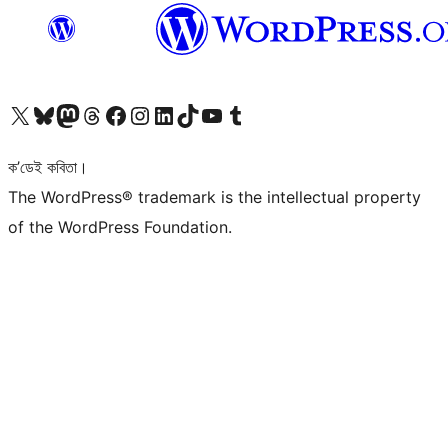
আমাৰ X (আগৰ Twitter) একাউণ্টলৈ যাওক
আমাৰ Bluesky একাউণ্টলৈ যাওক
আমাৰ Mastodon একাউণ্টলৈ যাওক
আমাৰ Threads একাউণ্টলৈ যাওক
আমাৰ Facebook পৃষ্ঠালৈ যাওক
আমাৰ Instagram একাউণ্টলৈ যাওক
আমাৰ LinkedIn একাউণ্টলৈ যাওক
আমাৰ TikTok একাউণ্টলৈ যাওক
আমাৰ YouTube চেনেললৈ যাওক
আমাৰ Tumblr একাউণ্টলৈ যাওক
ক’ডেই কবিতা।
The WordPress® trademark is the intellectual property
of the WordPress Foundation.