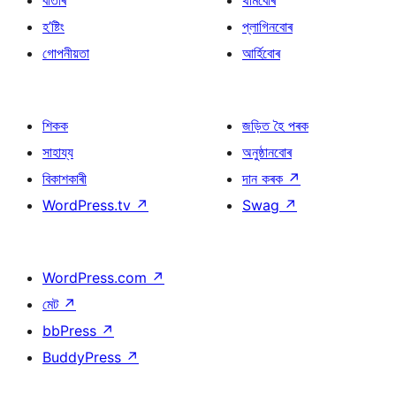
বাতৰি
থীমবোৰ
হ’ষ্টিং
প্লাগিনবোৰ
গোপনীয়তা
আৰ্হিবোৰ
শিকক
জড়িত হৈ পৰক
সাহায্য
অনুষ্ঠানবোৰ
বিকাশকাৰী
দান কৰক
↗
WordPress.tv
↗
Swag
↗
WordPress.com
↗
মেট
↗
bbPress
↗
BuddyPress
↗