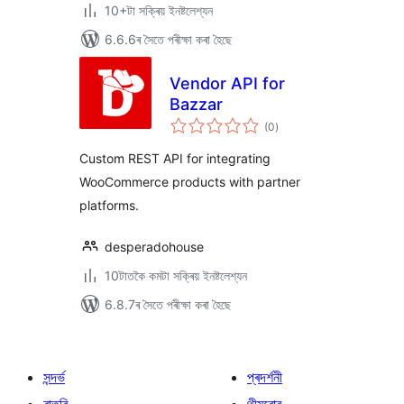
10+টা সক্ৰিয় ইনষ্টলেশ্যন
6.6.6ৰ সৈতে পৰীক্ষা কৰা হৈছে
Vendor API for
Bazzar
টা
(0
)
মুঠ
ৰে’টিং
Custom REST API for integrating
WooCommerce products with partner
platforms.
desperadohouse
10টাতকৈ কমটা সক্ৰিয় ইনষ্টলেশ্যন
6.8.7ৰ সৈতে পৰীক্ষা কৰা হৈছে
সন্দৰ্ভ
প্ৰদৰ্শনী