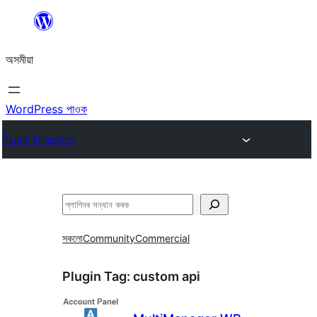
এয়া
এৰি
অসমীয়া
বিষয়বস্তুলৈ
যাওক
WordPress পাওক
Plugin Directory
সন্ধান
কৰক
সকলো
Community
Commercial
Plugin Tag:
custom api