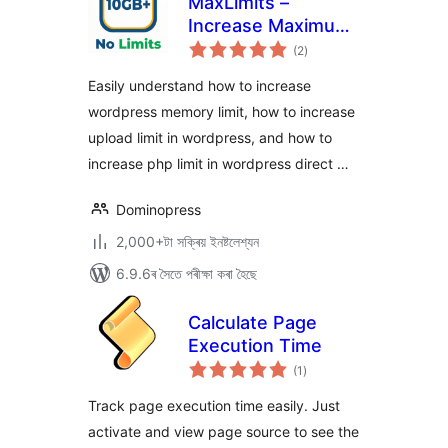
MaxLimits –
Increase Maximum
টা
Upload, Post & PHP
(2
)
মুঠ
ৰে’টিং
Limits
Easily understand how to increase
wordpress memory limit, how to increase
upload limit in wordpress, and how to
increase php limit in wordpress direct …
Dominopress
2,000+টা সক্ৰিয় ইনষ্টলেশ্যন
6.9.6ৰ সৈতে পৰীক্ষা কৰা হৈছে
Calculate Page
Execution Time
টা
(1
)
মুঠ
ৰে’টিং
Track page execution time easily. Just
activate and view page source to see the