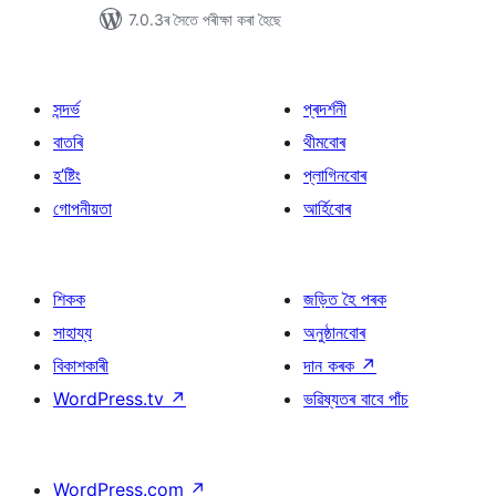
7.0.3ৰ সৈতে পৰীক্ষা কৰা হৈছে
সন্দৰ্ভ
প্ৰদৰ্শনী
বাতৰি
থীমবোৰ
হ’ষ্টিং
প্লাগিনবোৰ
গোপনীয়তা
আৰ্হিবোৰ
শিকক
জড়িত হৈ পৰক
সাহায্য
অনুষ্ঠানবোৰ
বিকাশকাৰী
দান কৰক
↗
WordPress.tv
↗
ভৱিষ্যতৰ বাবে পাঁচ
WordPress.com
↗