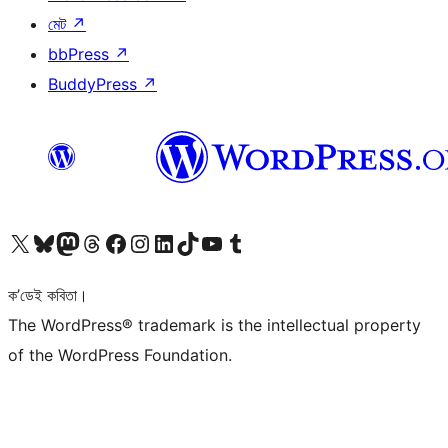
মেট
↗
bbPress
↗
BuddyPress
↗
আমাৰ X (আগৰ Twitter) একাউণ্টলৈ যাওক
আমাৰ Bluesky একাউণ্টলৈ যাওক
আমাৰ Mastodon একাউণ্টলৈ যাওক
আমাৰ Threads একাউণ্টলৈ যাওক
আমাৰ Facebook পৃষ্ঠালৈ যাওক
আমাৰ Instagram একাউণ্টলৈ যাওক
আমাৰ LinkedIn একাউণ্টলৈ যাওক
আমাৰ TikTok একাউণ্টলৈ যাওক
আমাৰ YouTube চেনেললৈ যাওক
আমাৰ Tumblr একাউণ্টলৈ যাওক
ক’ডেই কবিতা।
The WordPress® trademark is the intellectual property
of the WordPress Foundation.