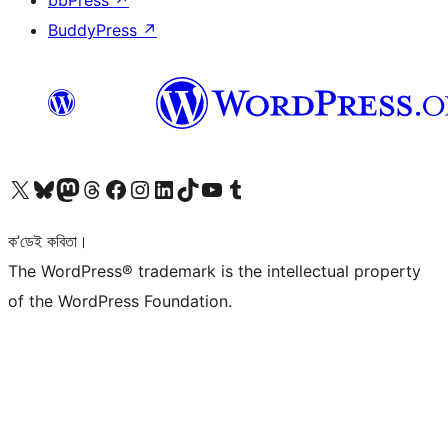
bbPress
↗
BuddyPress
↗
আমাৰ X (আগৰ Twitter) একাউণ্টলৈ যাওক
আমাৰ Bluesky একাউণ্টলৈ যাওক
আমাৰ Mastodon একাউণ্টলৈ যাওক
আমাৰ Threads একাউণ্টলৈ যাওক
আমাৰ Facebook পৃষ্ঠালৈ যাওক
আমাৰ Instagram একাউণ্টলৈ যাওক
আমাৰ LinkedIn একাউণ্টলৈ যাওক
আমাৰ TikTok একাউণ্টলৈ যাওক
আমাৰ YouTube চেনেললৈ যাওক
আমাৰ Tumblr একাউণ্টলৈ যাওক
ক’ডেই কবিতা।
The WordPress® trademark is the intellectual property
of the WordPress Foundation.