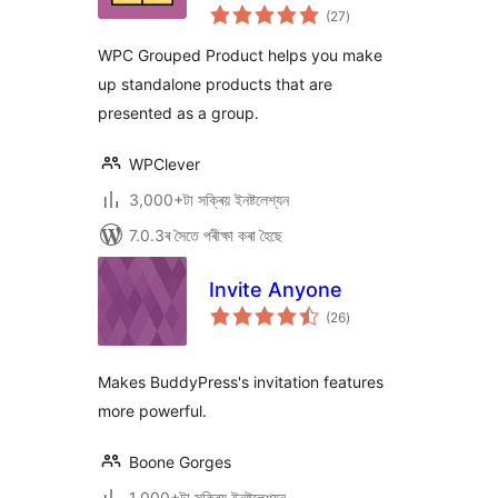
টা
WooCommerce
(27
)
মুঠ
ৰে’টিং
WPC Grouped Product helps you make
up standalone products that are
presented as a group.
WPClever
3,000+টা সক্ৰিয় ইনষ্টলেশ্যন
7.0.3ৰ সৈতে পৰীক্ষা কৰা হৈছে
Invite Anyone
টা
(26
)
মুঠ
ৰে’টিং
Makes BuddyPress's invitation features
more powerful.
Boone Gorges
1,000+টা সক্ৰিয় ইনষ্টলেশ্যন