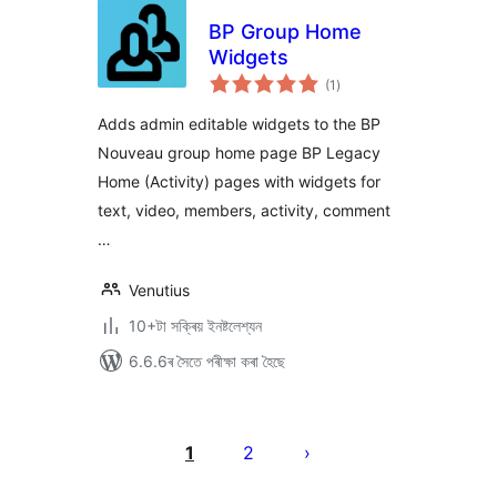
BP Group Home
Widgets
টা
(1
)
মুঠ
ৰে’টিং
Adds admin editable widgets to the BP
Nouveau group home page BP Legacy
Home (Activity) pages with widgets for
text, video, members, activity, comment
…
Venutius
10+টা সক্ৰিয় ইনষ্টলেশ্যন
6.6.6ৰ সৈতে পৰীক্ষা কৰা হৈছে
প’ষ্টবোৰৰ
পৃষ্ঠাকৰণ
1
2