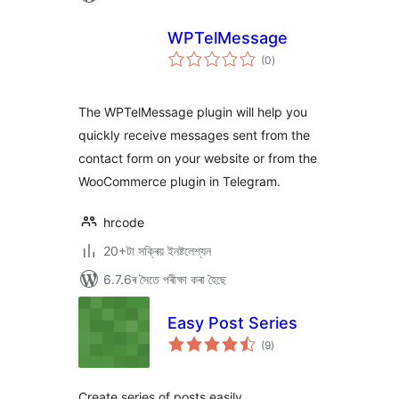
WPTelMessage
টা
(0
)
মুঠ
ৰে’টিং
The WPTelMessage plugin will help you
quickly receive messages sent from the
contact form on your website or from the
WooCommerce plugin in Telegram.
hrcode
20+টা সক্ৰিয় ইনষ্টলেশ্যন
6.7.6ৰ সৈতে পৰীক্ষা কৰা হৈছে
Easy Post Series
টা
(9
)
মুঠ
ৰে’টিং
Create series of posts easily.