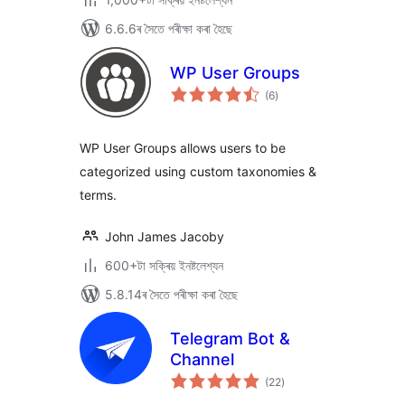
6.6.6ৰ সৈতে পৰীক্ষা কৰা হৈছে
WP User Groups
টা
(6
)
মুঠ
ৰে’টিং
WP User Groups allows users to be
categorized using custom taxonomies &
terms.
John James Jacoby
600+টা সক্ৰিয় ইনষ্টলেশ্যন
5.8.14ৰ সৈতে পৰীক্ষা কৰা হৈছে
Telegram Bot &
Channel
টা
(22
)
মুঠ
ৰে’টিং