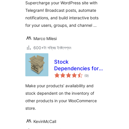
Supercharge your WordPress site with
Telegram! Broadcast posts, automate
notifications, and build interactive bots
for your users, groups, and channel …
Marco Milesi
600+টা সক্ৰিয় ইনষ্টলেশ্যন
Stock
Dependencies for
টা
WooCommerce
(9
)
মুঠ
ৰে’টিং
Make your products' availability and
stock dependent on the inventory of
other products in your WooCommerce
store.
KevinMcCall