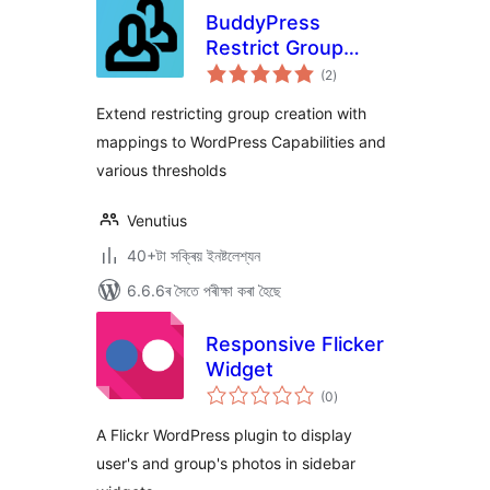
BuddyPress
Restrict Group
টা
Creation
(2
)
মুঠ
ৰে’টিং
Extend restricting group creation with
mappings to WordPress Capabilities and
various thresholds
Venutius
40+টা সক্ৰিয় ইনষ্টলেশ্যন
6.6.6ৰ সৈতে পৰীক্ষা কৰা হৈছে
Responsive Flicker
Widget
টা
(0
)
মুঠ
ৰে’টিং
A Flickr WordPress plugin to display
user's and group's photos in sidebar