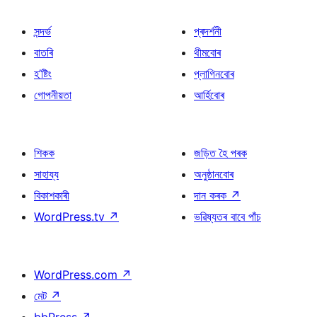
সন্দৰ্ভ
প্ৰদৰ্শনী
বাতৰি
থীমবোৰ
হ’ষ্টিং
প্লাগিনবোৰ
গোপনীয়তা
আৰ্হিবোৰ
শিকক
জড়িত হৈ পৰক
সাহায্য
অনুষ্ঠানবোৰ
বিকাশকাৰী
দান কৰক
↗
WordPress.tv
↗
ভৱিষ্যতৰ বাবে পাঁচ
WordPress.com
↗
মেট
↗