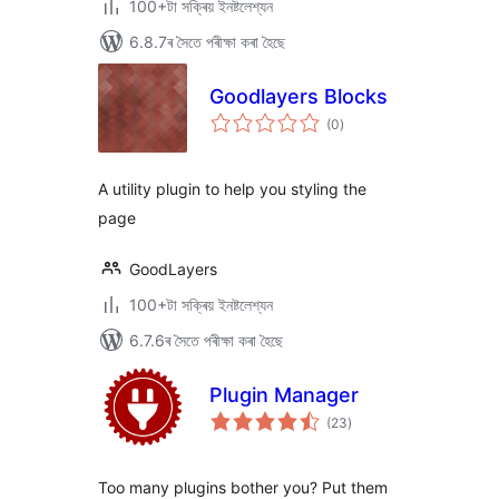
100+টা সক্ৰিয় ইনষ্টলেশ্যন
6.8.7ৰ সৈতে পৰীক্ষা কৰা হৈছে
Goodlayers Blocks
টা
(0
)
মুঠ
ৰে’টিং
A utility plugin to help you styling the
page
GoodLayers
100+টা সক্ৰিয় ইনষ্টলেশ্যন
6.7.6ৰ সৈতে পৰীক্ষা কৰা হৈছে
Plugin Manager
টা
(23
)
মুঠ
ৰে’টিং
Too many plugins bother you? Put them