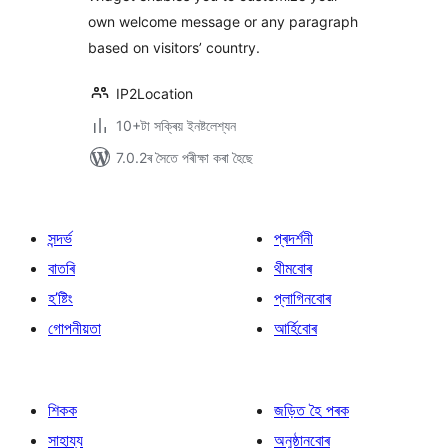
own welcome message or any paragraph
based on visitors’ country.
IP2Location
10+টা সক্ৰিয় ইনষ্টলেশ্যন
7.0.2ৰ সৈতে পৰীক্ষা কৰা হৈছে
সন্দৰ্ভ
প্ৰদৰ্শনী
বাতৰি
থীমবোৰ
হ’ষ্টিং
প্লাগিনবোৰ
গোপনীয়তা
আৰ্হিবোৰ
শিকক
জড়িত হৈ পৰক
সাহায্য
অনুষ্ঠানবোৰ