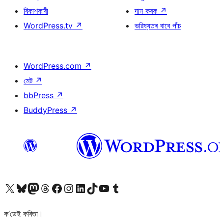
বিকাশকাৰী
দান কৰক
↗
WordPress.tv
↗
ভৱিষ্যতৰ বাবে পাঁচ
WordPress.com
↗
মেট
↗
bbPress
↗
BuddyPress
↗
আমাৰ X (আগৰ Twitter) একাউণ্টলৈ যাওক
আমাৰ Bluesky একাউণ্টলৈ যাওক
আমাৰ Mastodon একাউণ্টলৈ যাওক
আমাৰ Threads একাউণ্টলৈ যাওক
আমাৰ Facebook পৃষ্ঠালৈ যাওক
আমাৰ Instagram একাউণ্টলৈ যাওক
আমাৰ LinkedIn একাউণ্টলৈ যাওক
আমাৰ TikTok একাউণ্টলৈ যাওক
আমাৰ YouTube চেনেললৈ যাওক
আমাৰ Tumblr একাউণ্টলৈ যাওক
ক’ডেই কবিতা।