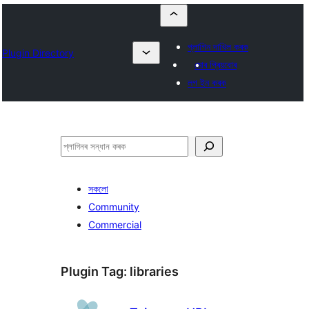
প্লাগিন দাখিল কৰক
Plugin Directory
মোৰ প্ৰিয়বোৰ
লগ ইন কৰক
সন্ধান
কৰক
সকলো
Community
Commercial
Plugin Tag:
libraries