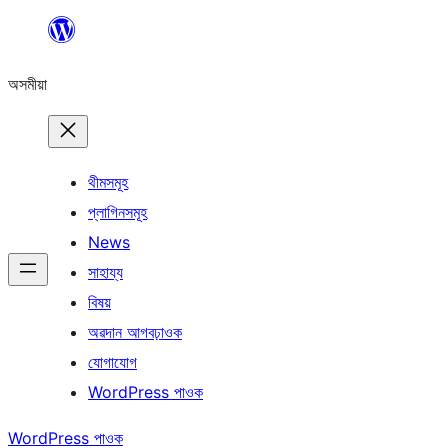
এয়া
এৰি
অসমীয়া
বিষয়বস্তুলৈ
যাওক
থীমসমূহ
প্লাগিনসমূহ
News
সাহায্য
বিষয়
অৱদান আগবঢ়াওক
যোগাযোগ
WordPress পাওক
WordPress পাওক