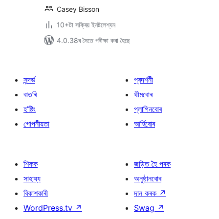
Casey Bisson
10+টা সক্ৰিয় ইনষ্টলেশ্যন
4.0.38ৰ সৈতে পৰীক্ষা কৰা হৈছে
সন্দৰ্ভ
প্ৰদৰ্শনী
বাতৰি
থীমবোৰ
হ’ষ্টিং
প্লাগিনবোৰ
গোপনীয়তা
আৰ্হিবোৰ
শিকক
জড়িত হৈ পৰক
সাহায্য
অনুষ্ঠানবোৰ
বিকাশকাৰী
দান কৰক
↗
WordPress.tv
↗
Swag
↗