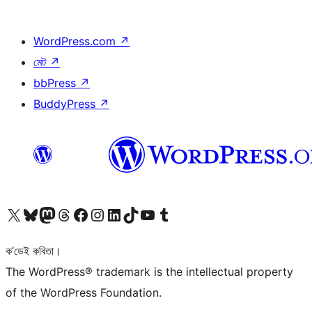
WordPress.com
↗
মেট
↗
bbPress
↗
BuddyPress
↗
আমাৰ X (আগৰ Twitter) একাউণ্টলৈ যাওক
আমাৰ Bluesky একাউণ্টলৈ যাওক
আমাৰ Mastodon একাউণ্টলৈ যাওক
আমাৰ Threads একাউণ্টলৈ যাওক
আমাৰ Facebook পৃষ্ঠালৈ যাওক
আমাৰ Instagram একাউণ্টলৈ যাওক
আমাৰ LinkedIn একাউণ্টলৈ যাওক
আমাৰ TikTok একাউণ্টলৈ যাওক
আমাৰ YouTube চেনেললৈ যাওক
আমাৰ Tumblr একাউণ্টলৈ যাওক
ক’ডেই কবিতা।
The WordPress® trademark is the intellectual property
of the WordPress Foundation.