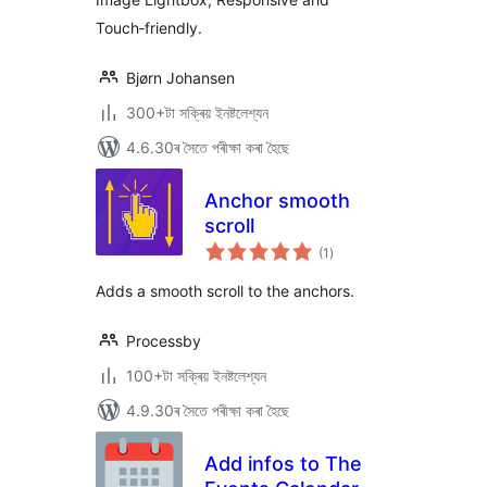
Touch‑friendly.
Bjørn Johansen
300+টা সক্ৰিয় ইনষ্টলেশ্যন
4.6.30ৰ সৈতে পৰীক্ষা কৰা হৈছে
Anchor smooth
scroll
টা
(1
)
মুঠ
ৰে’টিং
Аdds a smooth scroll to the anchors.
Processby
100+টা সক্ৰিয় ইনষ্টলেশ্যন
4.9.30ৰ সৈতে পৰীক্ষা কৰা হৈছে
Add infos to The