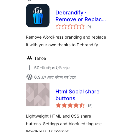
Debrandify ·
Remove or Replace
টা
WordPress
(0
)
মুঠ
ৰে’টিং
Branding
Remove WordPress branding and replace
it with your own thanks to Debrandify.
Tahoe
50+টা সক্ৰিয় ইনষ্টলেশ্যন
6.9.6ৰ সৈতে পৰীক্ষা কৰা হৈছে
Html Social share
buttons
টা
(15
)
মুঠ
ৰে’টিং
Lightweight HTML and CSS share
buttons. Settings and block editing use
WordPress JavaScript.