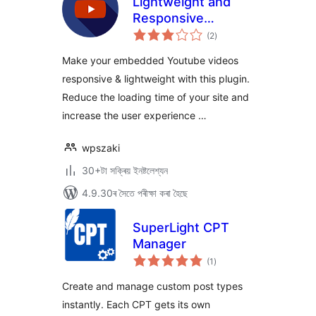
Lightweight and
Responsive
টা
Youtube Embed
(2
)
মুঠ
ৰে’টিং
Make your embedded Youtube videos
responsive & lightweight with this plugin.
Reduce the loading time of your site and
increase the user experience …
wpszaki
30+টা সক্ৰিয় ইনষ্টলেশ্যন
4.9.30ৰ সৈতে পৰীক্ষা কৰা হৈছে
SuperLight CPT
Manager
টা
(1
)
মুঠ
ৰে’টিং
Create and manage custom post types
instantly. Each CPT gets its own