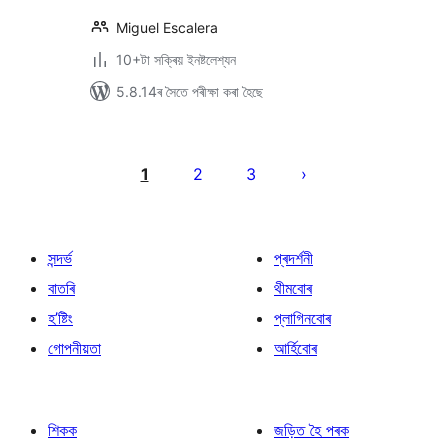
Miguel Escalera
10+টা সক্ৰিয় ইনষ্টলেশ্যন
5.8.14ৰ সৈতে পৰীক্ষা কৰা হৈছে
প’ষ্টবোৰৰ
পৃষ্ঠাকৰণ
1
2
3
সন্দৰ্ভ
প্ৰদৰ্শনী
বাতৰি
থীমবোৰ
হ’ষ্টিং
প্লাগিনবোৰ
গোপনীয়তা
আৰ্হিবোৰ
শিকক
জড়িত হৈ পৰক