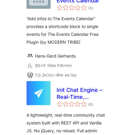
Events Calendar
টা
(0
)
মুঠ
ৰে’টিং
“Add infos to The Events Calendar”
provides a shortcode block to single
events for The Events Calendar Free
Plugin (by MODERN TRIBE)
Hans-Gerd Gerhards
90+টা সক্ৰিয় ইনষ্টলেশ্যন
7.0.3ৰ সৈতে পৰীক্ষা কৰা হৈছে
Init Chat Engine –
Real-Time,
টা
Community,
(0
)
মুঠ
ৰে’টিং
Extensible
A lightweight, real-time community chat
system built with REST API and Vanilla
JS. No jQuery, no reload. Full admin