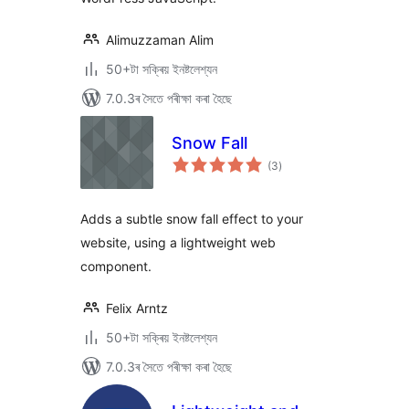
Alimuzzaman Alim
50+টা সক্ৰিয় ইনষ্টলেশ্যন
7.0.3ৰ সৈতে পৰীক্ষা কৰা হৈছে
Snow Fall
টা
(3
)
মুঠ
ৰে’টিং
Adds a subtle snow fall effect to your
website, using a lightweight web
component.
Felix Arntz
50+টা সক্ৰিয় ইনষ্টলেশ্যন
7.0.3ৰ সৈতে পৰীক্ষা কৰা হৈছে