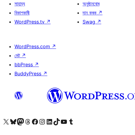
সাহায্য
অনুষ্ঠানবোৰ
বিকাশকাৰী
দান কৰক
↗
WordPress.tv
↗
Swag
↗
WordPress.com
↗
মেট
↗
bbPress
↗
BuddyPress
↗
আমাৰ X (আগৰ Twitter) একাউণ্টলৈ যাওক
আমাৰ Bluesky একাউণ্টলৈ যাওক
আমাৰ Mastodon একাউণ্টলৈ যাওক
আমাৰ Threads একাউণ্টলৈ যাওক
আমাৰ Facebook পৃষ্ঠালৈ যাওক
আমাৰ Instagram একাউণ্টলৈ যাওক
আমাৰ LinkedIn একাউণ্টলৈ যাওক
আমাৰ TikTok একাউণ্টলৈ যাওক
আমাৰ YouTube চেনেললৈ যাওক
আমাৰ Tumblr একাউণ্টলৈ যাওক