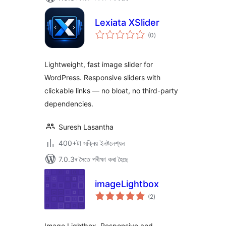
Lexiata XSlider
টা
(0
)
মুঠ
ৰে’টিং
Lightweight, fast image slider for
WordPress. Responsive sliders with
clickable links — no bloat, no third-party
dependencies.
Suresh Lasantha
400+টা সক্ৰিয় ইনষ্টলেশ্যন
7.0.3ৰ সৈতে পৰীক্ষা কৰা হৈছে
imageLightbox
টা
(2
)
মুঠ
ৰে’টিং
Image Lightbox, Responsive and