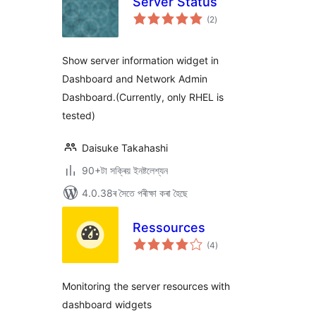
Server Status
টা
(2
)
মুঠ
ৰে’টিং
Show server information widget in
Dashboard and Network Admin
Dashboard.(Currently, only RHEL is
tested)
Daisuke Takahashi
90+টা সক্ৰিয় ইনষ্টলেশ্যন
4.0.38ৰ সৈতে পৰীক্ষা কৰা হৈছে
Ressources
টা
(4
)
মুঠ
ৰে’টিং
Monitoring the server resources with
dashboard widgets