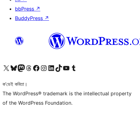
bbPress
↗
BuddyPress
↗
আমাৰ X (আগৰ Twitter) একাউণ্টলৈ যাওক
আমাৰ Bluesky একাউণ্টলৈ যাওক
আমাৰ Mastodon একাউণ্টলৈ যাওক
আমাৰ Threads একাউণ্টলৈ যাওক
আমাৰ Facebook পৃষ্ঠালৈ যাওক
আমাৰ Instagram একাউণ্টলৈ যাওক
আমাৰ LinkedIn একাউণ্টলৈ যাওক
আমাৰ TikTok একাউণ্টলৈ যাওক
আমাৰ YouTube চেনেললৈ যাওক
আমাৰ Tumblr একাউণ্টলৈ যাওক
ক’ডেই কবিতা।
The WordPress® trademark is the intellectual property
of the WordPress Foundation.