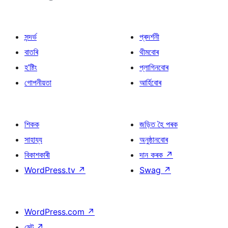
সন্দৰ্ভ
প্ৰদৰ্শনী
বাতৰি
থীমবোৰ
হ’ষ্টিং
প্লাগিনবোৰ
গোপনীয়তা
আৰ্হিবোৰ
শিকক
জড়িত হৈ পৰক
সাহায্য
অনুষ্ঠানবোৰ
বিকাশকাৰী
দান কৰক
↗
WordPress.tv
↗
Swag
↗
WordPress.com
↗
মেট
↗