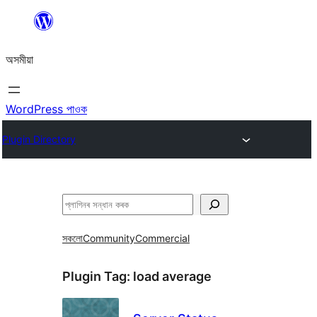
এয়া
এৰি
অসমীয়া
বিষয়বস্তুলৈ
যাওক
WordPress পাওক
Plugin Directory
সন্ধান
কৰক
সকলো
Community
Commercial
Plugin Tag:
load average