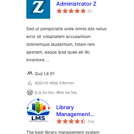
Administrator Z
টা
(7
)
মুঠ
ৰে’টিং
Sed ut perspiciatis unde omnis iste natus
error sit voluptatem accusantium
doloremque laudantium, totam rem
aperiam, eaque ipsa quae ab illo
inventore …
Quý Lê 91
400+টা সক্ৰিয় ইনষ্টলেশ্যন
6.9.5ৰ সৈতে পৰীক্ষা কৰা হৈছে
Library
Management
টা
System
(14
)
মুঠ
ৰে’টিং
The best library management system