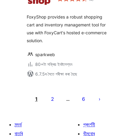
মুঠ
ৰে’টিং
FoxyShop provides a robust shopping
cart and inventory management tool for
use with FoxyCart's hosted e-commerce
solution.
sparkweb
80+টা সক্ৰিয় ইনষ্টলেশ্যন
6.7.5ৰ সৈতে পৰীক্ষা কৰা হৈছে
প’ষ্টবোৰৰ
পৃষ্ঠাকৰণ
1
2
6
…
সন্দৰ্ভ
প্ৰদৰ্শনী
বাতৰি
থীমবোৰ