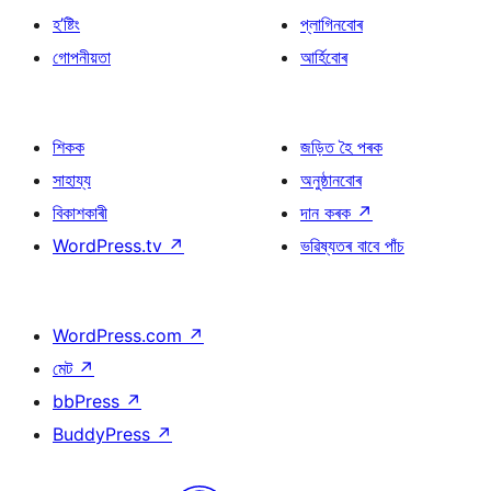
হ’ষ্টিং
প্লাগিনবোৰ
গোপনীয়তা
আৰ্হিবোৰ
শিকক
জড়িত হৈ পৰক
সাহায্য
অনুষ্ঠানবোৰ
বিকাশকাৰী
দান কৰক
↗
WordPress.tv
↗
ভৱিষ্যতৰ বাবে পাঁচ
WordPress.com
↗
মেট
↗
bbPress
↗
BuddyPress
↗