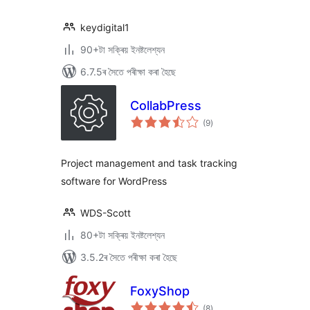
keydigital1
90+টা সক্ৰিয় ইনষ্টলেশ্যন
6.7.5ৰ সৈতে পৰীক্ষা কৰা হৈছে
CollabPress
টা
(9
)
মুঠ
ৰে’টিং
Project management and task tracking
software for WordPress
WDS-Scott
80+টা সক্ৰিয় ইনষ্টলেশ্যন
3.5.2ৰ সৈতে পৰীক্ষা কৰা হৈছে
FoxyShop
টা
(8
)