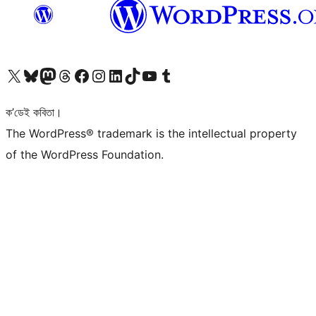
আমাৰ X (আগৰ Twitter) একাউণ্টলৈ যাওক
আমাৰ Bluesky একাউণ্টলৈ যাওক
আমাৰ Mastodon একাউণ্টলৈ যাওক
আমাৰ Threads একাউণ্টলৈ যাওক
আমাৰ Facebook পৃষ্ঠালৈ যাওক
আমাৰ Instagram একাউণ্টলৈ যাওক
আমাৰ LinkedIn একাউণ্টলৈ যাওক
আমাৰ TikTok একাউণ্টলৈ যাওক
আমাৰ YouTube চেনেললৈ যাওক
আমাৰ Tumblr একাউণ্টলৈ যাওক
ক’ডেই কবিতা।
The WordPress® trademark is the intellectual property
of the WordPress Foundation.