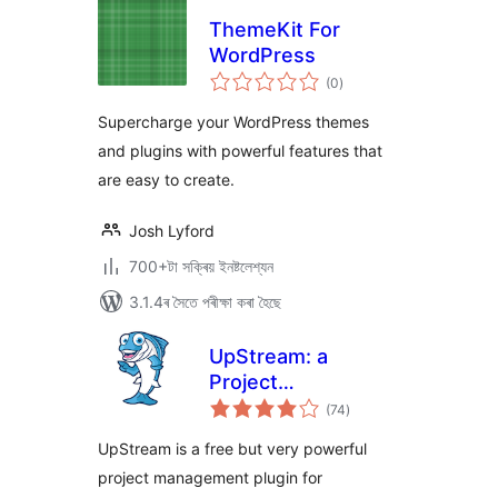
ThemeKit For
WordPress
টা
(0
)
মুঠ
ৰে’টিং
Supercharge your WordPress themes
and plugins with powerful features that
are easy to create.
Josh Lyford
700+টা সক্ৰিয় ইনষ্টলেশ্যন
3.1.4ৰ সৈতে পৰীক্ষা কৰা হৈছে
UpStream: a
Project
টা
Management Plugin
(74
)
মুঠ
ৰে’টিং
for WordPress
UpStream is a free but very powerful
project management plugin for