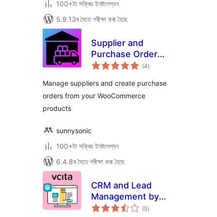
100+টা সক্ৰিয় ইনষ্টলেশ্যন
5.9.13ৰ সৈতে পৰীক্ষা কৰা হৈছে
Supplier and
Purchase Order
টা
Management for
(4
)
মুঠ
ৰে’টিং
WooCommerce
Manage suppliers and create purchase
orders from your WooCommerce
products
sunnysonic
100+টা সক্ৰিয় ইনষ্টলেশ্যন
6.4.8ৰ সৈতে পৰীক্ষা কৰা হৈছে
CRM and Lead
Management by
টা
vcita
(5
)
মুঠ
ৰে’টিং