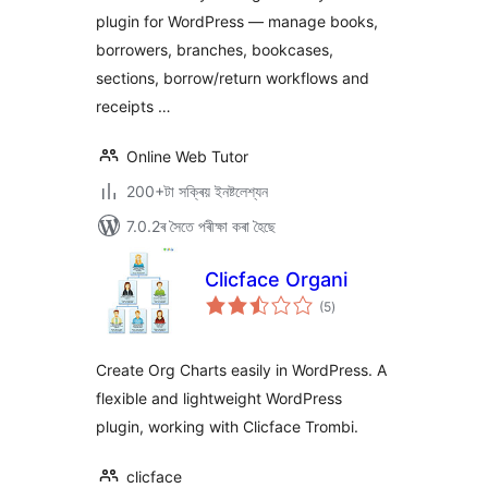
plugin for WordPress — manage books,
borrowers, branches, bookcases,
sections, borrow/return workflows and
receipts …
Online Web Tutor
200+টা সক্ৰিয় ইনষ্টলেশ্যন
7.0.2ৰ সৈতে পৰীক্ষা কৰা হৈছে
Clicface Organi
টা
(5
)
মুঠ
ৰে’টিং
Create Org Charts easily in WordPress. A
flexible and lightweight WordPress
plugin, working with Clicface Trombi.
clicface