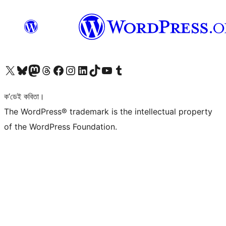
আমাৰ X (আগৰ Twitter) একাউণ্টলৈ যাওক
আমাৰ Bluesky একাউণ্টলৈ যাওক
আমাৰ Mastodon একাউণ্টলৈ যাওক
আমাৰ Threads একাউণ্টলৈ যাওক
আমাৰ Facebook পৃষ্ঠালৈ যাওক
আমাৰ Instagram একাউণ্টলৈ যাওক
আমাৰ LinkedIn একাউণ্টলৈ যাওক
আমাৰ TikTok একাউণ্টলৈ যাওক
আমাৰ YouTube চেনেললৈ যাওক
আমাৰ Tumblr একাউণ্টলৈ যাওক
ক’ডেই কবিতা।
The WordPress® trademark is the intellectual property
of the WordPress Foundation.