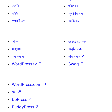
বাতৰি
থীমবোৰ
হ’ষ্টিং
প্লাগিনবোৰ
গোপনীয়তা
আৰ্হিবোৰ
শিকক
জড়িত হৈ পৰক
সাহায্য
অনুষ্ঠানবোৰ
বিকাশকাৰী
দান কৰক
↗
WordPress.tv
↗
Swag
↗
WordPress.com
↗
মেট
↗
bbPress
↗
BuddyPress
↗