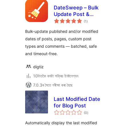
DateSweep – Bulk
Update Post &
টা
Page Dates
(1
)
মুঠ
ৰে’টিং
Bulk-update published and/or modified
dates of posts, pages, custom post
types and comments — batched, safe
and timeout-free.
digtiz
10টাতকৈ কমটা সক্ৰিয় ইনষ্টলেশ্যন
7.0.3ৰ সৈতে পৰীক্ষা কৰা হৈছে
Last Modified Date
for Blog Post
টা
(0
)
মুঠ
ৰে’টিং
Automatically display the last modified