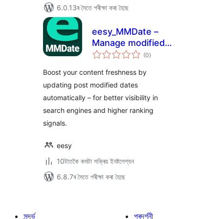
6.0.13ৰ সৈতে পৰীক্ষা কৰা হৈছে
eesy_MMDate –
Manage modified
টা
date on website or
(0
)
মুঠ
ৰে’টিং
blog
Boost your content freshness by
updating post modified dates
automatically – for better visibility in
search engines and higher ranking
signals.
eesy
10টাতকৈ কমটা সক্ৰিয় ইনষ্টলেশ্যন
6.8.7ৰ সৈতে পৰীক্ষা কৰা হৈছে
সন্দৰ্ভ
প্ৰদৰ্শনী