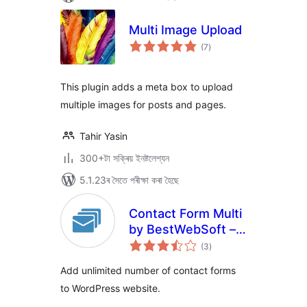
Multi Image Upload
টা
(7
)
মুঠ
ৰে’টিং
This plugin adds a meta box to upload
multiple images for posts and pages.
Tahir Yasin
300+টা সক্ৰিয় ইনষ্টলেশ্যন
5.1.23ৰ সৈতে পৰীক্ষা কৰা হৈছে
Contact Form Multi
by BestWebSoft –
টা
Multiple Forms
(3
)
মুঠ
ৰে’টিং
Plugin for Single
Add unlimited number of contact forms
WordPress Website
to WordPress website.