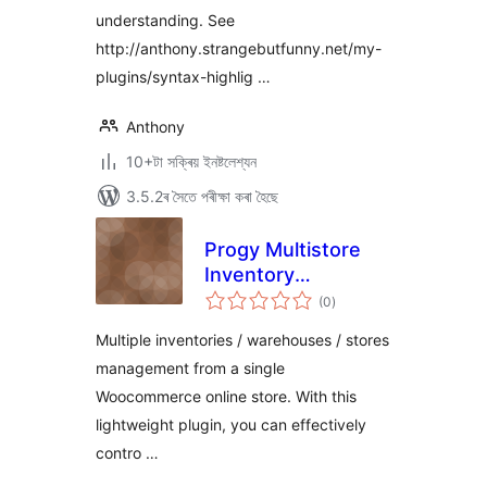
understanding. See
http://anthony.strangebutfunny.net/my-
plugins/syntax-highlig …
Anthony
10+টা সক্ৰিয় ইনষ্টলেশ্যন
3.5.2ৰ সৈতে পৰীক্ষা কৰা হৈছে
Progy Multistore
Inventory
টা
Management
(0
)
মুঠ
ৰে’টিং
Multiple inventories / warehouses / stores
management from a single
Woocommerce online store. With this
lightweight plugin, you can effectively
contro …