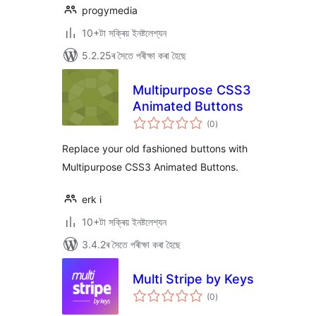
progymedia
10+টা সক্ৰিয় ইনষ্টলেশ্যন
5.2.25ৰ সৈতে পৰীক্ষা কৰা হৈছে
Multipurpose CSS3
Animated Buttons
টা
(0
)
মুঠ
ৰে’টিং
Replace your old fashioned buttons with
Multipurpose CSS3 Animated Buttons.
erk i
10+টা সক্ৰিয় ইনষ্টলেশ্যন
3.4.2ৰ সৈতে পৰীক্ষা কৰা হৈছে
Multi Stripe by Keys
টা
(0
)
মুঠ
ৰে’টিং