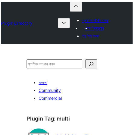
প্লাগিন দাখিল কৰক
Plugin Directory
মোৰ প্ৰিয়বোৰ
লগ ইন কৰক
সন্ধান
কৰক
সকলো
Community
Commercial
Plugin Tag:
multi