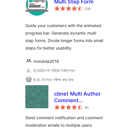
Multi Step Form
টা
(36
)
মুঠ
ৰে’টিং
Guide your customers with the animated
progress bar. Generate dynamic multi
step forms. Divide longer forms into small
steps for better usability.
mondula2016
9,000+টা সক্ৰিয় ইনষ্টলেশ্যন
6.8.7ৰ সৈতে পৰীক্ষা কৰা হৈছে
cbnet Multi Author
Comment
টা
Notification
(6
)
মুঠ
ৰে’টিং
Send comment notification and comment
moderation emails to multiple users.