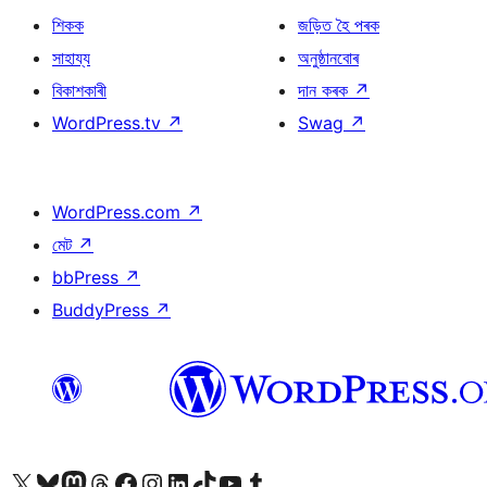
শিকক
জড়িত হৈ পৰক
সাহায্য
অনুষ্ঠানবোৰ
বিকাশকাৰী
দান কৰক
↗
WordPress.tv
↗
Swag
↗
WordPress.com
↗
মেট
↗
bbPress
↗
BuddyPress
↗
আমাৰ X (আগৰ Twitter) একাউণ্টলৈ যাওক
আমাৰ Bluesky একাউণ্টলৈ যাওক
আমাৰ Mastodon একাউণ্টলৈ যাওক
আমাৰ Threads একাউণ্টলৈ যাওক
আমাৰ Facebook পৃষ্ঠালৈ যাওক
আমাৰ Instagram একাউণ্টলৈ যাওক
আমাৰ LinkedIn একাউণ্টলৈ যাওক
আমাৰ TikTok একাউণ্টলৈ যাওক
আমাৰ YouTube চেনেললৈ যাওক
আমাৰ Tumblr একাউণ্টলৈ যাওক