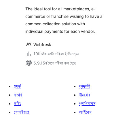
The ideal tool for all marketplaces, e-
commerce or franchise wishing to have a
common collection solution with
individual payments for each vendor.
Webfresk
10টাতকৈ কমটা সক্ৰিয় ইনষ্টলেশ্যন
5.9.15ৰ সৈতে পৰীক্ষা কৰা হৈছে
সন্দৰ্ভ
প্ৰদৰ্শনী
বাতৰি
থীমবোৰ
হ’ষ্টিং
প্লাগিনবোৰ
গোপনীয়তা
আৰ্হিবোৰ