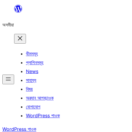
এয়া
এৰি
অসমীয়া
বিষয়বস্তুলৈ
যাওক
থীমসমূহ
প্লাগিনসমূহ
News
সাহায্য
বিষয়
অৱদান আগবঢ়াওক
যোগাযোগ
WordPress পাওক
WordPress পাওক