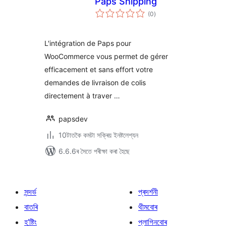
Paps Shipping
টা
(0
)
মুঠ
ৰে’টিং
L'intégration de Paps pour
WooCommerce vous permet de gérer
efficacement et sans effort votre
demandes de livraison de colis
directement à traver …
papsdev
10টাতকৈ কমটা সক্ৰিয় ইনষ্টলেশ্যন
6.6.6ৰ সৈতে পৰীক্ষা কৰা হৈছে
সন্দৰ্ভ
প্ৰদৰ্শনী
বাতৰি
থীমবোৰ
হ’ষ্টিং
প্লাগিনবোৰ