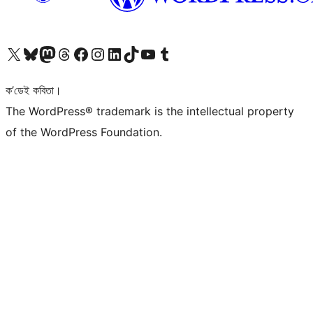
আমাৰ X (আগৰ Twitter) একাউণ্টলৈ যাওক
আমাৰ Bluesky একাউণ্টলৈ যাওক
আমাৰ Mastodon একাউণ্টলৈ যাওক
আমাৰ Threads একাউণ্টলৈ যাওক
আমাৰ Facebook পৃষ্ঠালৈ যাওক
আমাৰ Instagram একাউণ্টলৈ যাওক
আমাৰ LinkedIn একাউণ্টলৈ যাওক
আমাৰ TikTok একাউণ্টলৈ যাওক
আমাৰ YouTube চেনেললৈ যাওক
আমাৰ Tumblr একাউণ্টলৈ যাওক
ক’ডেই কবিতা।
The WordPress® trademark is the intellectual property
of the WordPress Foundation.