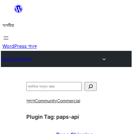
এয়া
এৰি
অসমীয়া
বিষয়বস্তুলৈ
যাওক
WordPress পাওক
Plugin Directory
সন্ধান
কৰক
সকলো
Community
Commercial
Plugin Tag:
paps-api