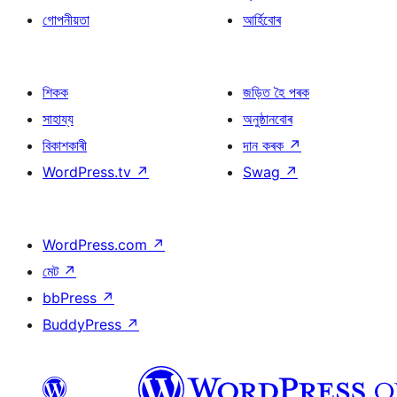
গোপনীয়তা
আৰ্হিবোৰ
শিকক
জড়িত হৈ পৰক
সাহায্য
অনুষ্ঠানবোৰ
বিকাশকাৰী
দান কৰক
↗
WordPress.tv
↗
Swag
↗
WordPress.com
↗
মেট
↗
bbPress
↗
BuddyPress
↗