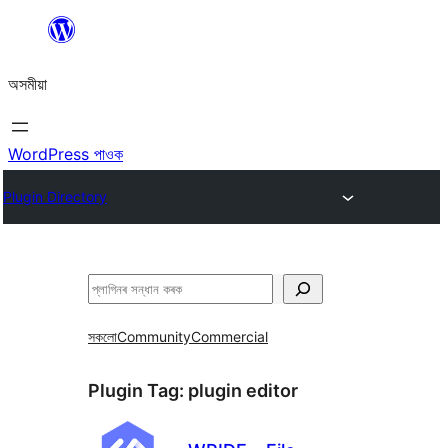
এয়া
এৰি
অসমীয়া
বিষয়বস্তুলৈ
যাওক
WordPress পাওক
Plugin Directory
সন্ধান
কৰক
সকলো
Community
Commercial
Plugin Tag:
plugin editor