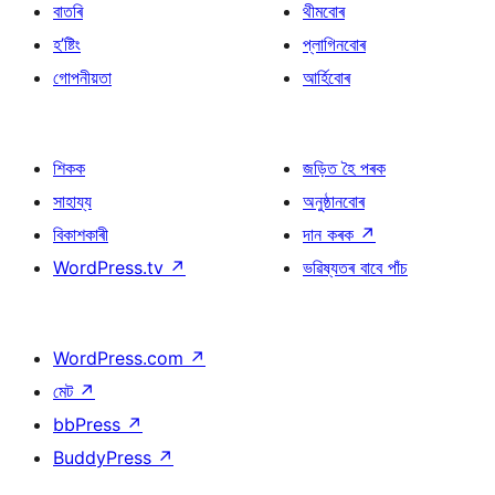
বাতৰি
থীমবোৰ
হ’ষ্টিং
প্লাগিনবোৰ
গোপনীয়তা
আৰ্হিবোৰ
শিকক
জড়িত হৈ পৰক
সাহায্য
অনুষ্ঠানবোৰ
বিকাশকাৰী
দান কৰক
↗
WordPress.tv
↗
ভৱিষ্যতৰ বাবে পাঁচ
WordPress.com
↗
মেট
↗
bbPress
↗
BuddyPress
↗