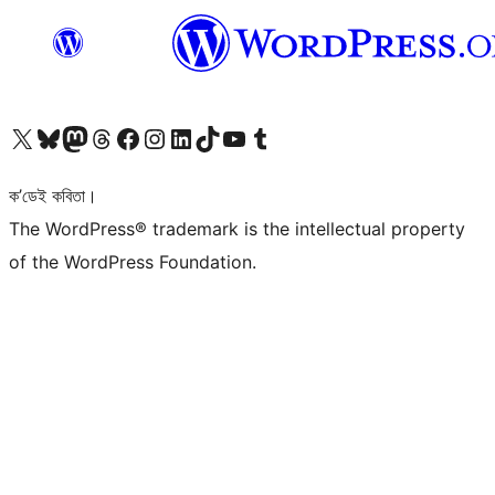
আমাৰ X (আগৰ Twitter) একাউণ্টলৈ যাওক
আমাৰ Bluesky একাউণ্টলৈ যাওক
আমাৰ Mastodon একাউণ্টলৈ যাওক
আমাৰ Threads একাউণ্টলৈ যাওক
আমাৰ Facebook পৃষ্ঠালৈ যাওক
আমাৰ Instagram একাউণ্টলৈ যাওক
আমাৰ LinkedIn একাউণ্টলৈ যাওক
আমাৰ TikTok একাউণ্টলৈ যাওক
আমাৰ YouTube চেনেললৈ যাওক
আমাৰ Tumblr একাউণ্টলৈ যাওক
ক’ডেই কবিতা।
The WordPress® trademark is the intellectual property
of the WordPress Foundation.