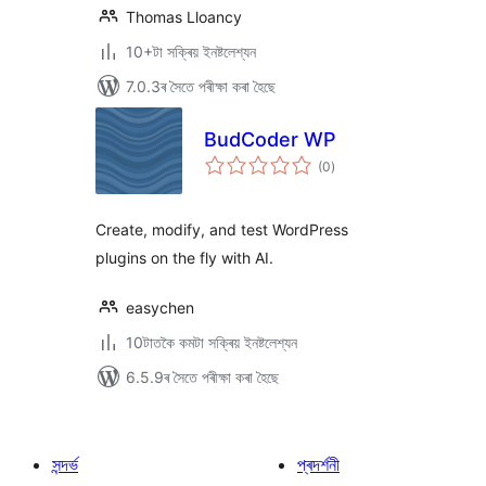
Thomas Lloancy
10+টা সক্ৰিয় ইনষ্টলেশ্যন
7.0.3ৰ সৈতে পৰীক্ষা কৰা হৈছে
BudCoder WP
টা
(0
)
মুঠ
ৰে’টিং
Create, modify, and test WordPress
plugins on the fly with AI.
easychen
10টাতকৈ কমটা সক্ৰিয় ইনষ্টলেশ্যন
6.5.9ৰ সৈতে পৰীক্ষা কৰা হৈছে
সন্দৰ্ভ
প্ৰদৰ্শনী