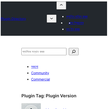
প্লাগিন দাখিল কৰক
Plugin Directory
মোৰ প্ৰিয়বোৰ
লগ ইন কৰক
সন্ধান
কৰক
সকলো
Community
Commercial
Plugin Tag:
Plugin Version