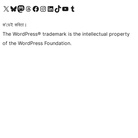
আমাৰ X (আগৰ Twitter) একাউণ্টলৈ যাওক
আমাৰ Bluesky একাউণ্টলৈ যাওক
আমাৰ Mastodon একাউণ্টলৈ যাওক
আমাৰ Threads একাউণ্টলৈ যাওক
আমাৰ Facebook পৃষ্ঠালৈ যাওক
আমাৰ Instagram একাউণ্টলৈ যাওক
আমাৰ LinkedIn একাউণ্টলৈ যাওক
আমাৰ TikTok একাউণ্টলৈ যাওক
আমাৰ YouTube চেনেললৈ যাওক
আমাৰ Tumblr একাউণ্টলৈ যাওক
ক’ডেই কবিতা।
The WordPress® trademark is the intellectual property
of the WordPress Foundation.