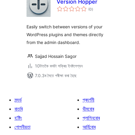
Version Hopper
টা
(0
)
মুঠ
ৰে’টিং
Easily switch between versions of your
WordPress plugins and themes directly
from the admin dashboard.
Sajjad Hossain Sagor
10টাতকৈ কমটা সক্ৰিয় ইনষ্টলেশ্যন
7.0.3ৰ সৈতে পৰীক্ষা কৰা হৈছে
সন্দৰ্ভ
প্ৰদৰ্শনী
বাতৰি
থীমবোৰ
হ’ষ্টিং
প্লাগিনবোৰ
গোপনীয়তা
আৰ্হিবোৰ