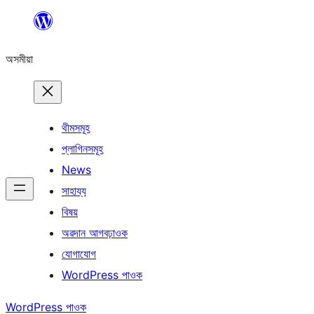
এয়া
এৰি
অসমীয়া
বিষয়বস্তুলৈ
যাওক
থীমসমূহ
প্লাগিনসমূহ
News
সাহায্য
বিষয়
অৱদান আগবঢ়াওক
যোগাযোগ
WordPress পাওক
WordPress পাওক