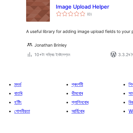
Image Upload Helper
টা
(0
)
মুঠ
ৰে’টিং
A useful library for adding image upload fields to your
Jonathan Brinley
10+টা সক্ৰিয় ইনষ্টলেশ্যন
3.3.2ৰ সৈ
সন্দৰ্ভ
প্ৰদৰ্শনী
শি
বাতৰি
থীমবোৰ
সা
হ’ষ্টিং
প্লাগিনবোৰ
বি
গোপনীয়তা
আৰ্হিবোৰ
W