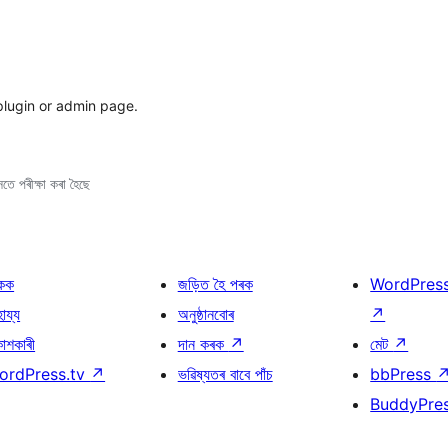
 plugin or admin page.
তে পৰীক্ষা কৰা হৈছে
কক
জড়িত হৈ পৰক
WordPres
হায্য
অনুষ্ঠানবোৰ
↗
কাশকাৰী
দান কৰক
↗
মেট
↗
ordPress.tv
↗
ভৱিষ্যতৰ বাবে পাঁচ
bbPress
BuddyPre