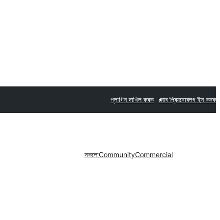
প্লাগিন দাখিল কৰক
মোৰ প্ৰিয়বোৰ
লগ ইন কৰক
সকলো
Community
Commercial