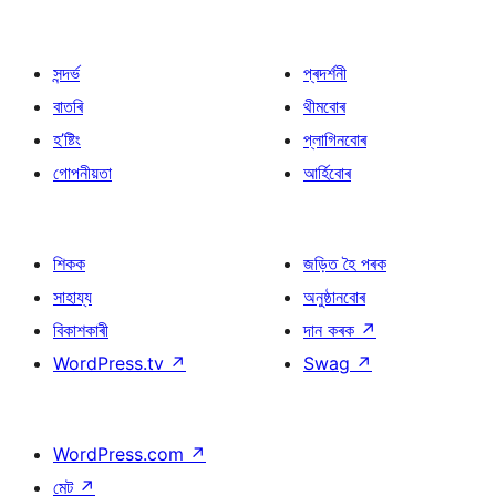
সন্দৰ্ভ
প্ৰদৰ্শনী
বাতৰি
থীমবোৰ
হ’ষ্টিং
প্লাগিনবোৰ
গোপনীয়তা
আৰ্হিবোৰ
শিকক
জড়িত হৈ পৰক
সাহায্য
অনুষ্ঠানবোৰ
বিকাশকাৰী
দান কৰক
↗
WordPress.tv
↗
Swag
↗
WordPress.com
↗
মেট
↗