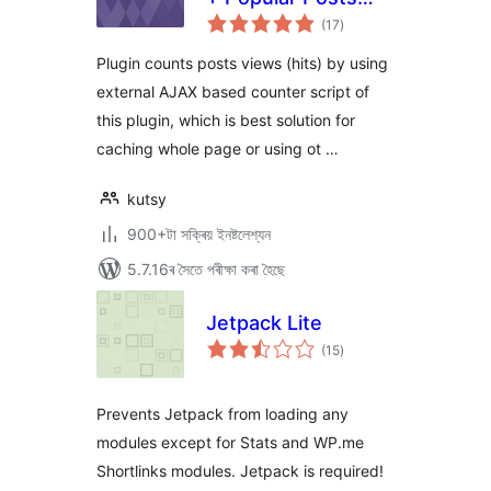
টা
Widget
(17
)
মুঠ
ৰে’টিং
Plugin counts posts views (hits) by using
external AJAX based counter script of
this plugin, which is best solution for
caching whole page or using ot …
kutsy
900+টা সক্ৰিয় ইনষ্টলেশ্যন
5.7.16ৰ সৈতে পৰীক্ষা কৰা হৈছে
Jetpack Lite
টা
(15
)
মুঠ
ৰে’টিং
Prevents Jetpack from loading any
modules except for Stats and WP.me
Shortlinks modules. Jetpack is required!