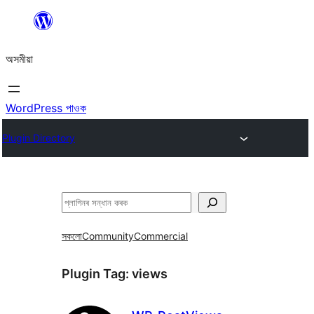
এয়া
এৰি
অসমীয়া
বিষয়বস্তুলৈ
যাওক
WordPress পাওক
Plugin Directory
সন্ধান
কৰক
সকলো
Community
Commercial
Plugin Tag:
views