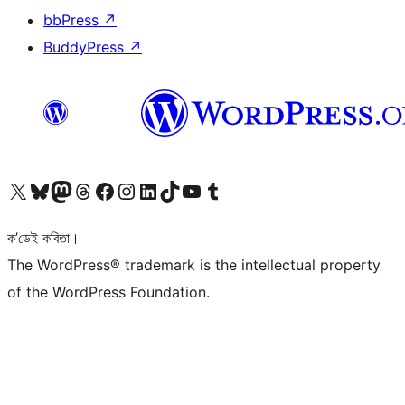
bbPress
↗
BuddyPress
↗
আমাৰ X (আগৰ Twitter) একাউণ্টলৈ যাওক
আমাৰ Bluesky একাউণ্টলৈ যাওক
আমাৰ Mastodon একাউণ্টলৈ যাওক
আমাৰ Threads একাউণ্টলৈ যাওক
আমাৰ Facebook পৃষ্ঠালৈ যাওক
আমাৰ Instagram একাউণ্টলৈ যাওক
আমাৰ LinkedIn একাউণ্টলৈ যাওক
আমাৰ TikTok একাউণ্টলৈ যাওক
আমাৰ YouTube চেনেললৈ যাওক
আমাৰ Tumblr একাউণ্টলৈ যাওক
ক’ডেই কবিতা।
The WordPress® trademark is the intellectual property
of the WordPress Foundation.