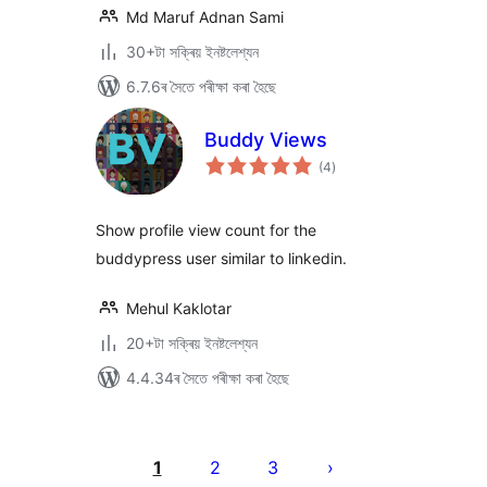
Md Maruf Adnan Sami
30+টা সক্ৰিয় ইনষ্টলেশ্যন
6.7.6ৰ সৈতে পৰীক্ষা কৰা হৈছে
Buddy Views
টা
(4
)
মুঠ
ৰে’টিং
Show profile view count for the
buddypress user similar to linkedin.
Mehul Kaklotar
20+টা সক্ৰিয় ইনষ্টলেশ্যন
4.4.34ৰ সৈতে পৰীক্ষা কৰা হৈছে
প’ষ্টবোৰৰ
পৃষ্ঠাকৰণ
1
2
3