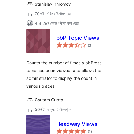
Stanislav Khromov
70+টা সক্ৰিয় ইনষ্টলেশ্যন
4.8.29ৰ সৈতে পৰীক্ষা কৰা হৈছে
bbP Topic Views
টা
(3
)
মুঠ
ৰে’টিং
Counts the number of times a bbPress
topic has been viewed, and allows the
administrator to display the count in
various places.
Gautam Gupta
50+টা সক্ৰিয় ইনষ্টলেশ্যন
Headway Views
টা
(1
)
মুঠ