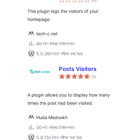
(0
)
মুঠ
ৰে’টিং
This plugin logs the visitors of your
homepage.
tech-c.net
40+টা সক্ৰিয় ইনষ্টলেশ্যন
5.0.26ৰ সৈতে পৰীক্ষা কৰা হৈছে
Posts Visitors
টা
(1
)
মুঠ
ৰে’টিং
A plugin allows you to display how many
times the post had been visited.
Huda Medoukh
30+টা সক্ৰিয় ইনষ্টলেশ্যন
5.9.15ৰ সৈতে পৰীক্ষা কৰা হৈছে