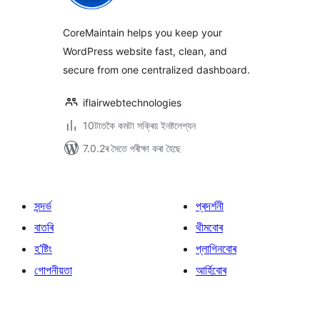
ৰে’টিং
CoreMaintain helps you keep your
WordPress website fast, clean, and
secure from one centralized dashboard.
iflairwebtechnologies
10টাতকৈ কমটা সক্ৰিয় ইনষ্টলেশ্যন
7.0.2ৰ সৈতে পৰীক্ষা কৰা হৈছে
সন্দৰ্ভ
প্ৰদৰ্শনী
বাতৰি
থীমবোৰ
হ’ষ্টিং
প্লাগিনবোৰ
গোপনীয়তা
আৰ্হিবোৰ