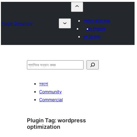
প্লাগিন দাখিল কৰক
Plugin Directory
মোৰ প্ৰিয়বোৰ
লগ ইন কৰক
সন্ধান
কৰক
সকলো
Community
Commercial
Plugin Tag:
wordpress
optimization