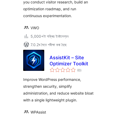
you conduct visitor research, build an
optimization roadmap, and run
continuous experimentation.
VWO
5,000+টা সক্ৰিয় ইনষ্টলেশ্যন
7.0.2ৰ সৈতে পৰীক্ষা কৰা হৈছে
AssistKit – Site
Optimizer Toolkit
টা
(0
)
মুঠ
ৰে’টিং
Improve WordPress performance,
strengthen security, simplify
administration, and reduce website bloat
with a single lightweight plugin.
WPAssist