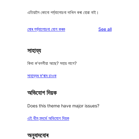
এতিয়ালৈ কোনো পৰ্য্যালোচনা দাখিল কৰা হোৱা নাই।
reviews
মোৰ পৰ্য্যালোচনা যোগ কৰক
See all
সাহায্য
কিবা ক’বলগীয়া আছে? সহায় লাগে?
সাহায্যৰ ফ’ৰাম চাওক
অভিযোগ দিয়ক
Does this theme have major issues?
এই থীম সন্দৰ্ভে অভিযোগ দিয়ক
অনুবাদবোৰ