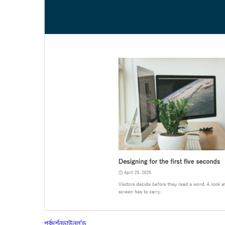
পূৰ্বদৰ্শন
ডাউনল’ড