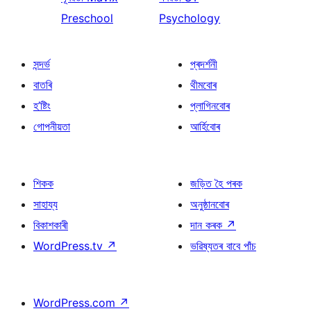
Preschool
Psychology
সন্দৰ্ভ
প্ৰদৰ্শনী
বাতৰি
থীমবোৰ
হ’ষ্টিং
প্লাগিনবোৰ
গোপনীয়তা
আৰ্হিবোৰ
শিকক
জড়িত হৈ পৰক
সাহায্য
অনুষ্ঠানবোৰ
বিকাশকাৰী
দান কৰক
↗
WordPress.tv
↗
ভৱিষ্যতৰ বাবে পাঁচ
WordPress.com
↗