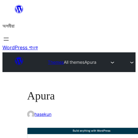
এয়া
এৰি
অসমীয়া
বিষয়বস্তুলৈ
যাওক
WordPress পাওক
Themes
All themes
Apura
Apura
hasekun