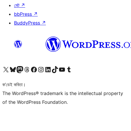
মেট
↗
bbPress
↗
BuddyPress
↗
আমাৰ X (আগৰ Twitter) একাউণ্টলৈ যাওক
আমাৰ Bluesky একাউণ্টলৈ যাওক
আমাৰ Mastodon একাউণ্টলৈ যাওক
আমাৰ Threads একাউণ্টলৈ যাওক
আমাৰ Facebook পৃষ্ঠালৈ যাওক
আমাৰ Instagram একাউণ্টলৈ যাওক
আমাৰ LinkedIn একাউণ্টলৈ যাওক
আমাৰ TikTok একাউণ্টলৈ যাওক
আমাৰ YouTube চেনেললৈ যাওক
আমাৰ Tumblr একাউণ্টলৈ যাওক
ক’ডেই কবিতা।
The WordPress® trademark is the intellectual property
of the WordPress Foundation.