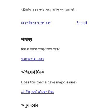
এতিয়ালৈ কোনো পৰ্য্যালোচনা দাখিল কৰা হোৱা নাই।
reviews
মোৰ পৰ্য্যালোচনা যোগ কৰক
See all
সাহায্য
কিবা ক’বলগীয়া আছে? সহায় লাগে?
সাহায্যৰ ফ’ৰাম চাওক
অভিযোগ দিয়ক
Does this theme have major issues?
এই থীম সন্দৰ্ভে অভিযোগ দিয়ক
অনুবাদবোৰ