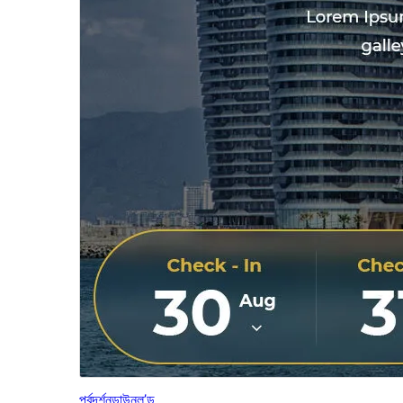
পূৰ্বদৰ্শন
ডাউনল’ড