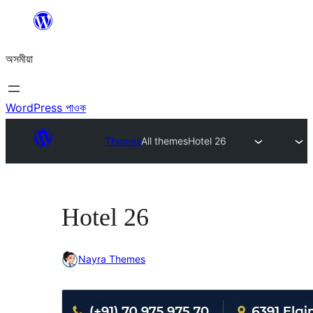
এয়া
এৰি
অসমীয়া
বিষয়বস্তুলৈ
যাওক
WordPress পাওক
Themes
All themes
Hotel 26
Hotel 26
Nayra Themes