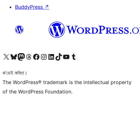
BuddyPress
↗
আমাৰ X (আগৰ Twitter) একাউণ্টলৈ যাওক
আমাৰ Bluesky একাউণ্টলৈ যাওক
আমাৰ Mastodon একাউণ্টলৈ যাওক
আমাৰ Threads একাউণ্টলৈ যাওক
আমাৰ Facebook পৃষ্ঠালৈ যাওক
আমাৰ Instagram একাউণ্টলৈ যাওক
আমাৰ LinkedIn একাউণ্টলৈ যাওক
আমাৰ TikTok একাউণ্টলৈ যাওক
আমাৰ YouTube চেনেললৈ যাওক
আমাৰ Tumblr একাউণ্টলৈ যাওক
ক’ডেই কবিতা।
The WordPress® trademark is the intellectual property
of the WordPress Foundation.