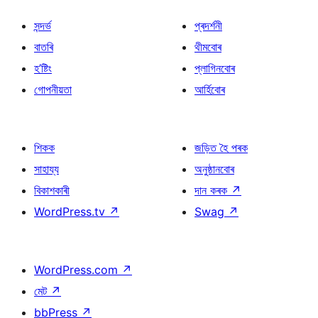
সন্দৰ্ভ
প্ৰদৰ্শনী
বাতৰি
থীমবোৰ
হ’ষ্টিং
প্লাগিনবোৰ
গোপনীয়তা
আৰ্হিবোৰ
শিকক
জড়িত হৈ পৰক
সাহায্য
অনুষ্ঠানবোৰ
বিকাশকাৰী
দান কৰক
↗
WordPress.tv
↗
Swag
↗
WordPress.com
↗
মেট
↗
bbPress
↗