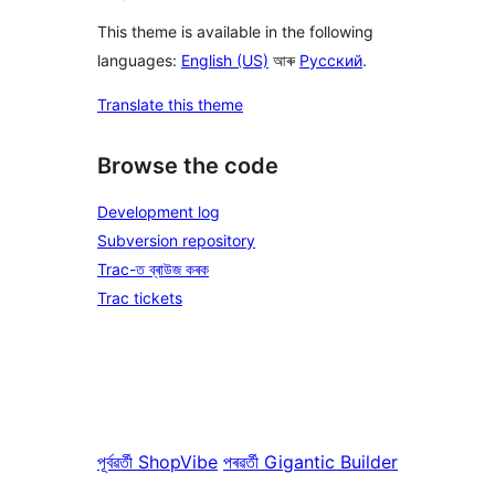
This theme is available in the following
languages:
English (US)
আৰু
Русский
.
Translate this theme
Browse the code
Development log
Subversion repository
Trac-ত ব্ৰাউজ কৰক
Trac tickets
পূৰ্বৱৰ্তী
ShopVibe
পৰৱৰ্তী
Gigantic Builder