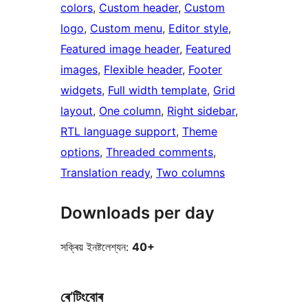
colors
, 
Custom header
, 
Custom
logo
, 
Custom menu
, 
Editor style
, 
Featured image header
, 
Featured
images
, 
Flexible header
, 
Footer
widgets
, 
Full width template
, 
Grid
layout
, 
One column
, 
Right sidebar
, 
RTL language support
, 
Theme
options
, 
Threaded comments
, 
Translation ready
, 
Two columns
Downloads per day
সক্ৰিয় ইনষ্টলেশ্যন:
40+
ৰে’টিংবোৰ