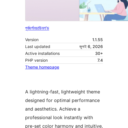
পূৰ্বদৰ্শন
ডাউনল’ড
Version
1.1.55
Last updated
জুলাই 6, 2026
Active installations
30+
PHP version
7.4
Theme homepage
A lightning-fast, lightweight theme
designed for optimal performance
and aesthetics. Achieve a
professional look instantly with
pre-set color harmony and intuitive,