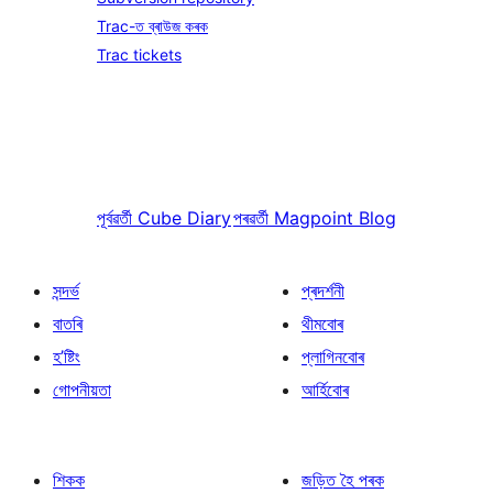
Trac-ত ব্ৰাউজ কৰক
Trac tickets
পূৰ্বৱৰ্তী
Cube Diary
পৰৱৰ্তী
Magpoint Blog
সন্দৰ্ভ
প্ৰদৰ্শনী
বাতৰি
থীমবোৰ
হ’ষ্টিং
প্লাগিনবোৰ
গোপনীয়তা
আৰ্হিবোৰ
শিকক
জড়িত হৈ পৰক