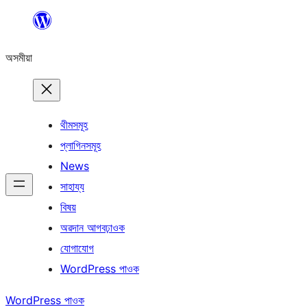
এয়া
এৰি
অসমীয়া
বিষয়বস্তুলৈ
যাওক
থীমসমূহ
প্লাগিনসমূহ
News
সাহায্য
বিষয়
অৱদান আগবঢ়াওক
যোগাযোগ
WordPress পাওক
WordPress পাওক