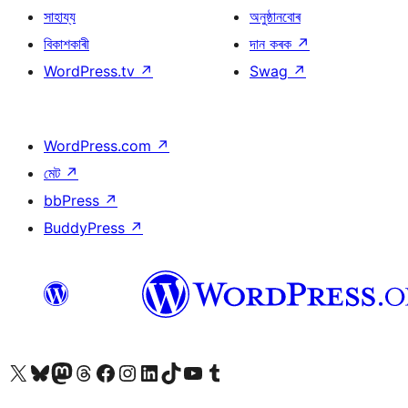
সাহায্য
অনুষ্ঠানবোৰ
বিকাশকাৰী
দান কৰক
↗
WordPress.tv
↗
Swag
↗
WordPress.com
↗
মেট
↗
bbPress
↗
BuddyPress
↗
আমাৰ X (আগৰ Twitter) একাউণ্টলৈ যাওক
আমাৰ Bluesky একাউণ্টলৈ যাওক
আমাৰ Mastodon একাউণ্টলৈ যাওক
আমাৰ Threads একাউণ্টলৈ যাওক
আমাৰ Facebook পৃষ্ঠালৈ যাওক
আমাৰ Instagram একাউণ্টলৈ যাওক
আমাৰ LinkedIn একাউণ্টলৈ যাওক
আমাৰ TikTok একাউণ্টলৈ যাওক
আমাৰ YouTube চেনেললৈ যাওক
আমাৰ Tumblr একাউণ্টলৈ যাওক