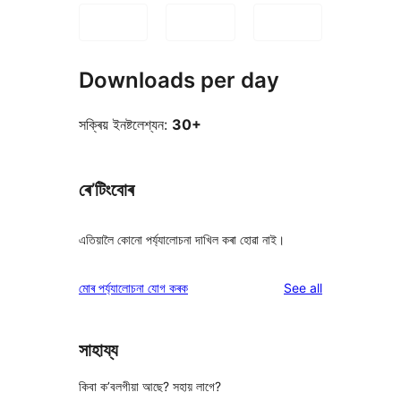
Downloads per day
সক্ৰিয় ইনষ্টলেশ্যন:
30+
ৰে’টিংবোৰ
এতিয়ালৈ কোনো পৰ্য্যালোচনা দাখিল কৰা হোৱা নাই।
reviews
মোৰ পৰ্য্যালোচনা যোগ কৰক
See all
সাহায্য
কিবা ক’বলগীয়া আছে? সহায় লাগে?