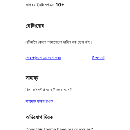
সক্ৰিয় ইনষ্টলেশ্যন:
10+
ৰে’টিংবোৰ
এতিয়ালৈ কোনো পৰ্য্যালোচনা দাখিল কৰা হোৱা নাই।
reviews
মোৰ পৰ্য্যালোচনা যোগ কৰক
See all
সাহায্য
কিবা ক’বলগীয়া আছে? সহায় লাগে?
সাহায্যৰ ফ’ৰাম চাওক
অভিযোগ দিয়ক
Does this theme have major issues?