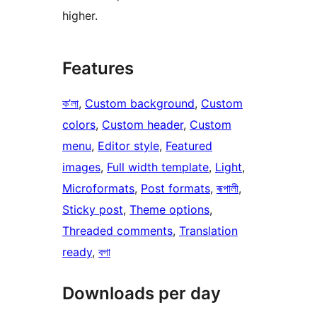
higher.
Features
ক’লা
, 
Custom background
, 
Custom
colors
, 
Custom header
, 
Custom
menu
, 
Editor style
, 
Featured
images
, 
Full width template
, 
Light
, 
Microformats
, 
Post formats
, 
ৰূপালী
, 
Sticky post
, 
Theme options
, 
Threaded comments
, 
Translation
ready
, 
বগা
Downloads per day