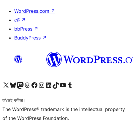
WordPress.com
↗
মেট
↗
bbPress
↗
BuddyPress
↗
আমাৰ X (আগৰ Twitter) একাউণ্টলৈ যাওক
আমাৰ Bluesky একাউণ্টলৈ যাওক
আমাৰ Mastodon একাউণ্টলৈ যাওক
আমাৰ Threads একাউণ্টলৈ যাওক
আমাৰ Facebook পৃষ্ঠালৈ যাওক
আমাৰ Instagram একাউণ্টলৈ যাওক
আমাৰ LinkedIn একাউণ্টলৈ যাওক
আমাৰ TikTok একাউণ্টলৈ যাওক
আমাৰ YouTube চেনেললৈ যাওক
আমাৰ Tumblr একাউণ্টলৈ যাওক
ক’ডেই কবিতা।
The WordPress® trademark is the intellectual property
of the WordPress Foundation.