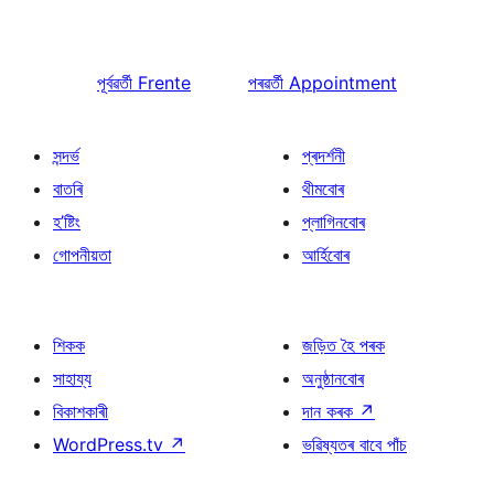
পূৰ্বৱৰ্তী
Frente
পৰৱৰ্তী
Appointment
সন্দৰ্ভ
প্ৰদৰ্শনী
বাতৰি
থীমবোৰ
হ’ষ্টিং
প্লাগিনবোৰ
গোপনীয়তা
আৰ্হিবোৰ
শিকক
জড়িত হৈ পৰক
সাহায্য
অনুষ্ঠানবোৰ
বিকাশকাৰী
দান কৰক
↗
WordPress.tv
↗
ভৱিষ্যতৰ বাবে পাঁচ