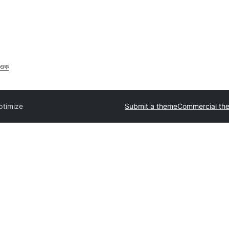
াওক
ptimize
Submit a theme
Commercial th