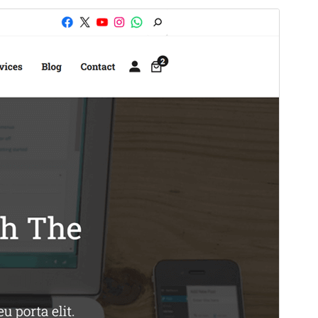
পূৰ্বদৰ্শন
ডাউনল’ড
Version
3.0
Last updated
নৱেম্বৰ 13, 2024
Active installations
100+
WordPress version
6.3
PHP version
7.4
Theme homepage