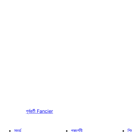
পূৰ্বৱৰ্তী
Fancier
সন্দৰ্ভ
প্ৰদৰ্শনী
শি