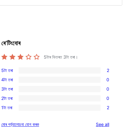
ৰে’টিংবোৰ
5টাৰ ভিতৰত
3
টা তৰা।
5টা তৰা
2
2
4টা তৰা
0
5-
0
3টা তৰা
0
star
4-
0
reviews
2টা তৰা
0
star
3-
0
reviews
1টা তৰা
2
star
2-
2
reviews
star
1-
reviews
মোৰ পৰ্য্যালোচনা যোগ কৰক
See all
reviews
star
reviews