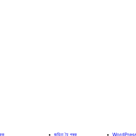
কক
জড়িত হৈ পৰক
WordPres