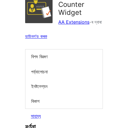
Counter
Widget
AA Extensions
-ৰ দ্বাৰা
ডাউনল’ড কৰক
বিশদ বিৱৰণ
পৰ্য্যালোচনা
ইনষ্টলেশ্যন
বিকাশ
সাহায্য
বৰ্ণনা