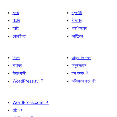
সন্দৰ্ভ
প্ৰদৰ্শনী
বাতৰি
থীমবোৰ
হ’ষ্টিং
প্লাগিনবোৰ
গোপনীয়তা
আৰ্হিবোৰ
শিকক
জড়িত হৈ পৰক
সাহায্য
অনুষ্ঠানবোৰ
বিকাশকাৰী
দান কৰক
↗
WordPress.tv
↗
ভৱিষ্যতৰ বাবে পাঁচ
WordPress.com
↗
মেট
↗