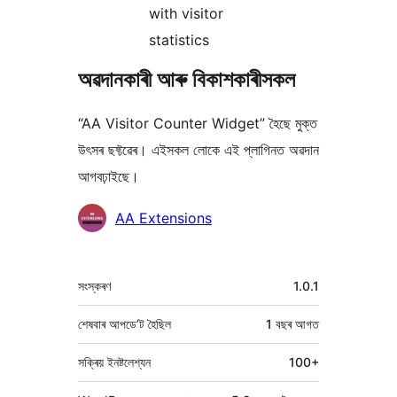
with visitor
statistics
অৱদানকাৰী আৰু বিকাশকাৰীসকল
“AA Visitor Counter Widget” হৈছে মুক্ত
উৎসৰ ছফ্টৱেৰ। এইসকল লোকে এই প্লাগিনত অৱদান
আগবঢ়াইছে।
অৱদানকাৰীসকল
AA Extensions
মেটা
সংস্কৰণ
1.0.1
শেষবাৰ আপডে’ট হৈছিল
1 বছৰ
আগত
সক্ৰিয় ইনষ্টলেশ্যন
100+