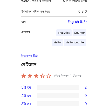
WordPress-ৰ সংস্কৰণ
5.2 বা তাতকৈ ওপৰৰ
ইমানলৈকে পৰীক্ষা কৰা হৈছে
6.8.6
ভাষা
English (US)
টেগবোৰ
analytics
Counter
visitor
visitor counter
উচ্চখাপৰ ভিউ
ৰে’টিংবোৰ
5টাৰ ভিতৰত
3.7
টা তৰা।
5টা তৰা
2
2
4টা তৰা
0
5-
0
3টা তৰা
0
star
4-
0