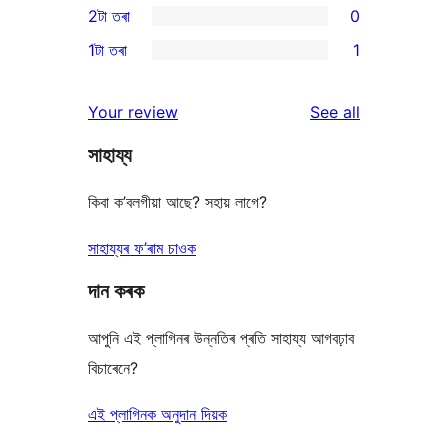
2টা তৰা
0
reviews
star
3-
0
1টা তৰা
1
reviews
star
2-
1
reviews
star
1-
reviews
Your review
See all
reviews
star
সাহায্য
review
কিবা ক’বলগীয়া আছে? সহায় লাগে?
সাহায্যৰ ফ’ৰাম চাওক
দান কৰক
আপুনি এই প্লাগিনৰ উন্নতিৰ প্ৰতি সাহায্য আগবঢ়াব
বিচাৰেনে?
এই প্লাগিনক অনুদান দিয়ক