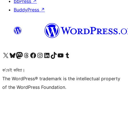
bbPress
↗
BuddyPress
↗
আমাৰ X (আগৰ Twitter) একাউণ্টলৈ যাওক
আমাৰ Bluesky একাউণ্টলৈ যাওক
আমাৰ Mastodon একাউণ্টলৈ যাওক
আমাৰ Threads একাউণ্টলৈ যাওক
আমাৰ Facebook পৃষ্ঠালৈ যাওক
আমাৰ Instagram একাউণ্টলৈ যাওক
আমাৰ LinkedIn একাউণ্টলৈ যাওক
আমাৰ TikTok একাউণ্টলৈ যাওক
আমাৰ YouTube চেনেললৈ যাওক
আমাৰ Tumblr একাউণ্টলৈ যাওক
ক’ডেই কবিতা।
The WordPress® trademark is the intellectual property
of the WordPress Foundation.