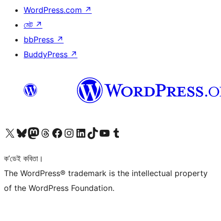
WordPress.com
↗
মেট
↗
bbPress
↗
BuddyPress
↗
আমাৰ X (আগৰ Twitter) একাউণ্টলৈ যাওক
আমাৰ Bluesky একাউণ্টলৈ যাওক
আমাৰ Mastodon একাউণ্টলৈ যাওক
আমাৰ Threads একাউণ্টলৈ যাওক
আমাৰ Facebook পৃষ্ঠালৈ যাওক
আমাৰ Instagram একাউণ্টলৈ যাওক
আমাৰ LinkedIn একাউণ্টলৈ যাওক
আমাৰ TikTok একাউণ্টলৈ যাওক
আমাৰ YouTube চেনেললৈ যাওক
আমাৰ Tumblr একাউণ্টলৈ যাওক
ক’ডেই কবিতা।
The WordPress® trademark is the intellectual property
of the WordPress Foundation.