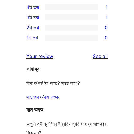
8
4টা তৰা
1
5-
1
3টা তৰা
1
star
4-
1
2টা তৰা
0
reviews
star
3-
0
1টা তৰা
0
review
star
2-
0
review
star
1-
reviews
Your review
See all
reviews
star
সাহায্য
reviews
কিবা ক’বলগীয়া আছে? সহায় লাগে?
সাহায্যৰ ফ’ৰাম চাওক
দান কৰক
আপুনি এই প্লাগিনৰ উন্নতিৰ প্ৰতি সাহায্য আগবঢ়াব
বিচাৰেনে?