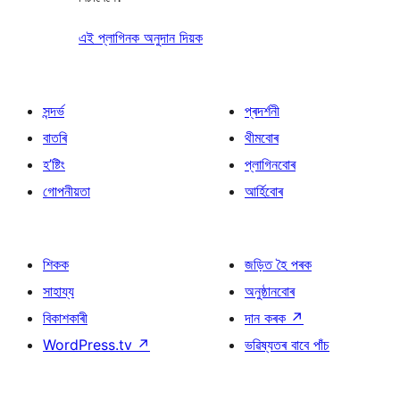
এই প্লাগিনক অনুদান দিয়ক
সন্দৰ্ভ
প্ৰদৰ্শনী
বাতৰি
থীমবোৰ
হ’ষ্টিং
প্লাগিনবোৰ
গোপনীয়তা
আৰ্হিবোৰ
শিকক
জড়িত হৈ পৰক
সাহায্য
অনুষ্ঠানবোৰ
বিকাশকাৰী
দান কৰক
↗
WordPress.tv
↗
ভৱিষ্যতৰ বাবে পাঁচ