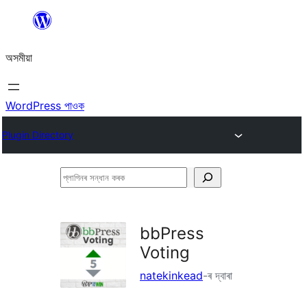
এয়া
এৰি
অসমীয়া
বিষয়বস্তুলৈ
যাওক
WordPress পাওক
Plugin Directory
প্লাগিনৰ
সন্ধান
কৰক
bbPress
Voting
natekinkead
-ৰ দ্বাৰা