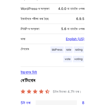
WordPress-ৰ সংস্কৰণ
4.0.0 বা তাতকৈ ওপৰৰ
ইমানলৈকে পৰীক্ষা কৰা হৈছে
6.9.5
PHP-ৰ সংস্কৰণ
5.6 বা তাতকৈ ওপৰৰ
ভাষা
English (US)
টেগবোৰ
bbPress
rate
rating
vote
voting
উচ্চখাপৰ ভিউ
ৰে’টিংবোৰ
5টাৰ ভিতৰত
4.7
টা তৰা।
5টা তৰা
8