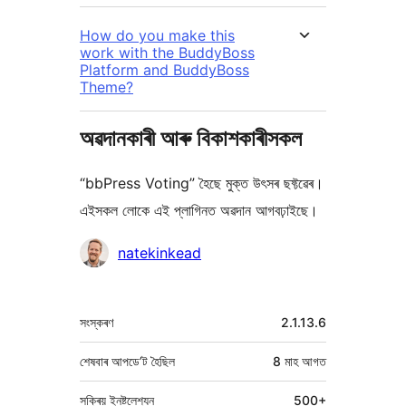
How do you make this
work with the BuddyBoss
Platform and BuddyBoss
Theme?
অৱদানকাৰী আৰু বিকাশকাৰীসকল
“bbPress Voting” হৈছে মুক্ত উৎসৰ ছফ্টৱেৰ।
এইসকল লোকে এই প্লাগিনত অৱদান আগবঢ়াইছে।
অৱদানকাৰীসকল
natekinkead
মেটা
সংস্কৰণ
2.1.13.6
শেষবাৰ আপডে’ট হৈছিল
8 মাহ
আগত
সক্ৰিয় ইনষ্টলেশ্যন
500+