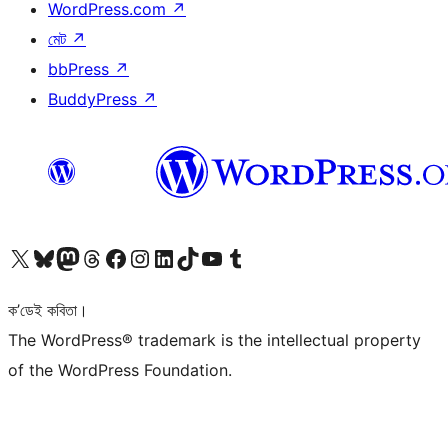
WordPress.com
↗
মেট
↗
bbPress
↗
BuddyPress
↗
আমাৰ X (আগৰ Twitter) একাউণ্টলৈ যাওক
আমাৰ Bluesky একাউণ্টলৈ যাওক
আমাৰ Mastodon একাউণ্টলৈ যাওক
আমাৰ Threads একাউণ্টলৈ যাওক
আমাৰ Facebook পৃষ্ঠালৈ যাওক
আমাৰ Instagram একাউণ্টলৈ যাওক
আমাৰ LinkedIn একাউণ্টলৈ যাওক
আমাৰ TikTok একাউণ্টলৈ যাওক
আমাৰ YouTube চেনেললৈ যাওক
আমাৰ Tumblr একাউণ্টলৈ যাওক
ক’ডেই কবিতা।
The WordPress® trademark is the intellectual property
of the WordPress Foundation.