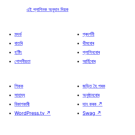
এই প্লাগিনক অনুদান দিয়ক
সন্দৰ্ভ
প্ৰদৰ্শনী
বাতৰি
থীমবোৰ
হ’ষ্টিং
প্লাগিনবোৰ
গোপনীয়তা
আৰ্হিবোৰ
শিকক
জড়িত হৈ পৰক
সাহায্য
অনুষ্ঠানবোৰ
বিকাশকাৰী
দান কৰক
↗
WordPress.tv
↗
Swag
↗