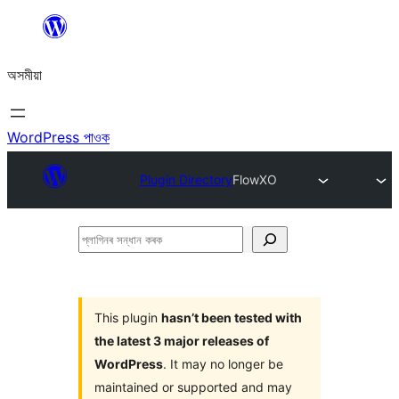
এয়া
এৰি
অসমীয়া
বিষয়বস্তুলৈ
যাওক
WordPress পাওক
Plugin Directory
FlowXO
প্লাগিনৰ
সন্ধান
কৰক
This plugin
hasn’t been tested with
the latest 3 major releases of
WordPress
. It may no longer be
maintained or supported and may