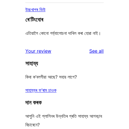
উচ্চখাপৰ ভিউ
ৰে’টিংবোৰ
এতিয়ালৈ কোনো পৰ্য্যালোচনা দাখিল কৰা হোৱা নাই।
reviews
Your review
See all
সাহায্য
কিবা ক’বলগীয়া আছে? সহায় লাগে?
সাহায্যৰ ফ’ৰাম চাওক
দান কৰক
আপুনি এই প্লাগিনৰ উন্নতিৰ প্ৰতি সাহায্য আগবঢ়াব
বিচাৰেনে?