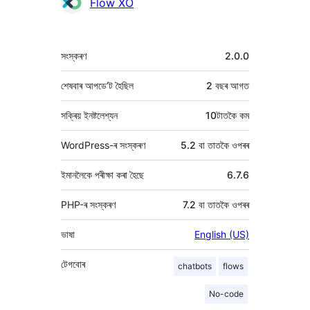
অৱদানকাৰীসকল
Flow XO
মেটা
সংস্কৰণ
2.0.0
শেষবাৰ আপডে’ট হৈছিল
2 বছৰ
আগত
সক্ৰিয় ইনষ্টলেশ্যন
10টাতকৈ কম
WordPress-ৰ সংস্কৰণ
5.2 বা তাতকৈ ওপৰৰ
ইমানলৈকে পৰীক্ষা কৰা হৈছে
6.7.6
PHP-ৰ সংস্কৰণ
7.2 বা তাতকৈ ওপৰৰ
ভাষা
English (US)
টেগবোৰ
chatbots
flows
No-code