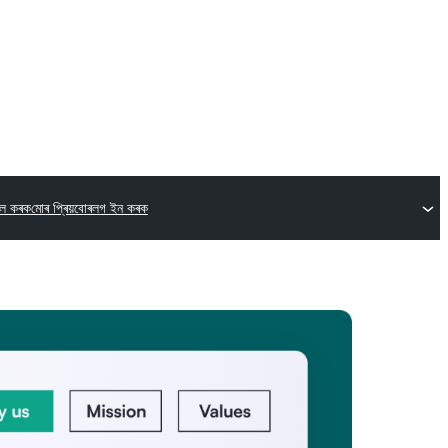
িল কৰক
মোৰ প্ৰিয়বোৰ
লগ ইন কৰক