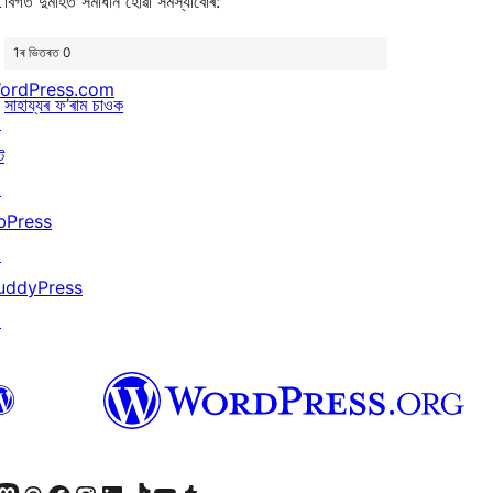
বিগত দুমাহত সমাধান হোৱা সমস্যাবোৰ:
1ৰ ভিতৰত 0
ordPress.com
সাহায্যৰ ফ’ৰাম চাওক
↗
ট
↗
bPress
↗
uddyPress
↗