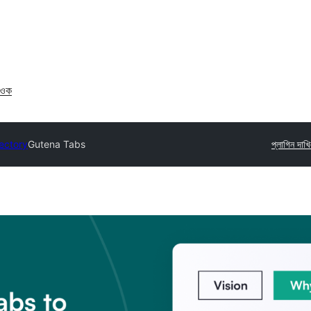
াওক
rectory
Gutena Tabs
প্লাগিন দাখ