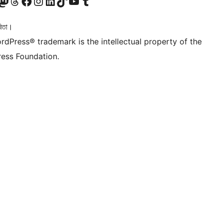
টলৈ যাওক
 Mastodon একাউণ্টলৈ যাওক
আমাৰ Threads একাউণ্টলৈ যাওক
আমাৰ Facebook পৃষ্ঠালৈ যাওক
আমাৰ Instagram একাউণ্টলৈ যাওক
আমাৰ LinkedIn একাউণ্টলৈ যাওক
আমাৰ TikTok একাউণ্টলৈ যাওক
আমাৰ YouTube চেনেললৈ যাওক
আমাৰ Tumblr একাউণ্টলৈ যাওক
িতা।
rdPress® trademark is the intellectual property of the
ess Foundation.