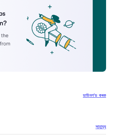
ডাউনল’ড কৰক
সাহায্য