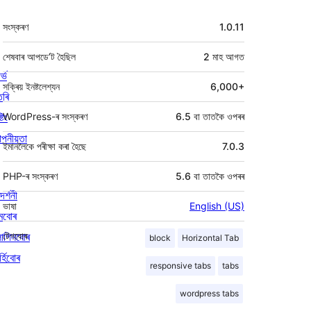
মেটা
সংস্কৰণ
1.0.11
শেষবাৰ আপডে’ট হৈছিল
2 মাহ
আগত
ৰ্ভ
সক্ৰিয় ইনষ্টলেশ্যন
6,000+
তৰি
্টিং
WordPress-ৰ সংস্কৰণ
6.5 বা তাতকৈ ওপৰৰ
পনীয়তা
ইমানলৈকে পৰীক্ষা কৰা হৈছে
7.0.3
PHP-ৰ সংস্কৰণ
5.6 বা তাতকৈ ওপৰৰ
দৰ্শনী
ভাষা
English (US)
মবোৰ
লাগিনবোৰ
টেগবোৰ
block
Horizontal Tab
্হিবোৰ
responsive tabs
tabs
wordpress tabs