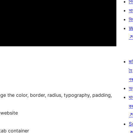
শ
সা
বি
W
জ
হৈ
প
অন
ge the color, border, radius, typography, padding,
দা
ক
 website
S
tab container