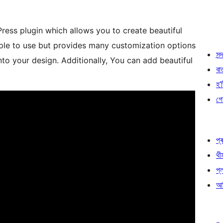
ess plugin which allows you to create beautiful
mple to use but provides many customization options
সন্দ
nto your design. Additionally, You can add beautiful
বা
হ’ষ
গো
প্ৰ
থী
প্
আৰ