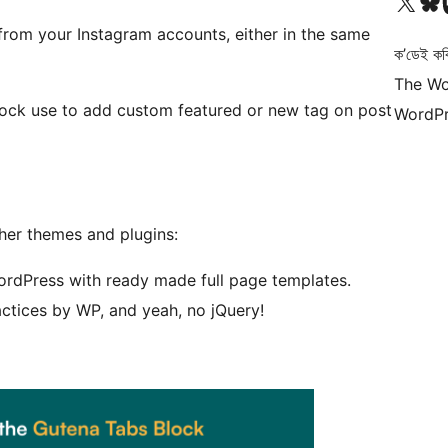
আমাৰ X (আগৰ Twitter) একাউণ্টলৈ যাওক
আমাৰ Bluesky একাউণ্
আমাৰ
from your Instagram accounts, either in the same
ক’ডেই কব
The Wo
ock use to add custom featured or new tag on post
WordPr
other themes and plugins:
WordPress with ready made full page templates.
ractices by WP, and yeah, no jQuery!