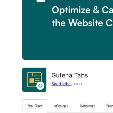
Gutena Tabs
Saad Iqbal
-ৰ দ্বাৰা
বিশদ বিৱৰণ
পৰ্য্যালোচনা
ইনষ্টলেশ্যন
বিকা