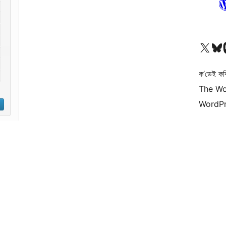
আমাৰ X (আগৰ Twitter) একাউণ্টলৈ যাওক
আমাৰ Bluesky একাউণ্
আমাৰ
ক’ডেই কব
The Wo
WordPr