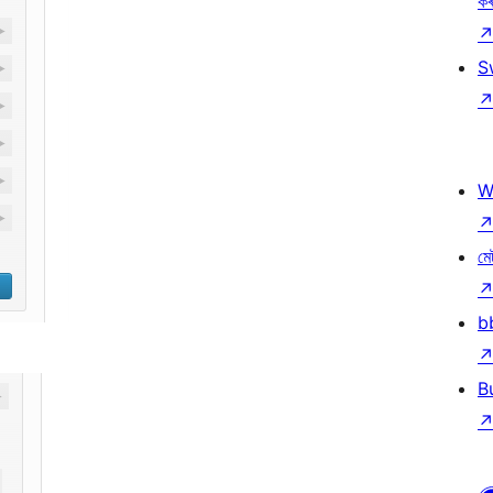
ক
S
W
মে
b
B