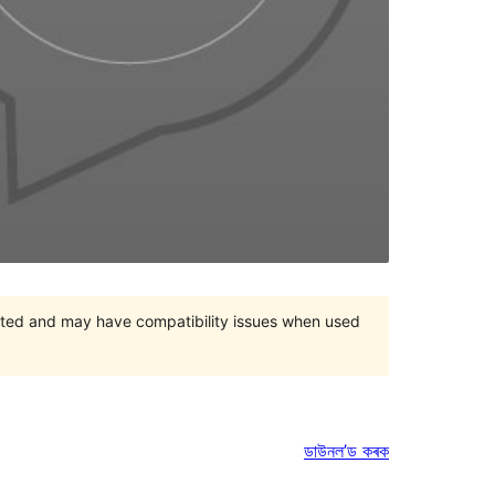
orted and may have compatibility issues when used
ডাউনল’ড কৰক