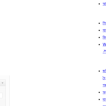
আৰ
শ
সা
বি
W
জ
হৈ
প
অন
দা