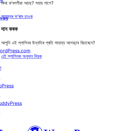
ৰক
কিবা ক’বলগীয়া আছে? সহায় লাগে?
↗
সাহায্যৰ ফ’ৰাম চাওক
wag
↗
দান কৰক
আপুনি এই প্লাগিনৰ উন্নতিৰ প্ৰতি সাহায্য আগবঢ়াব বিচাৰেনে?
ordPress.com
এই প্লাগিনক অনুদান দিয়ক
↗
ট
↗
bPress
↗
uddyPress
↗