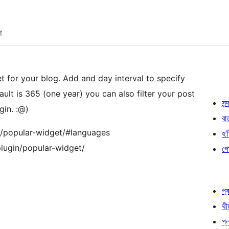
শ
t for your blog. Add and day interval to specify
ult is 365 (one year) you can also filter your post
সন্দ
gin. :@)
বা
s/popular-widget/#languages
হ’ষ
lugin/popular-widget/
গো
প্ৰ
থী
প্