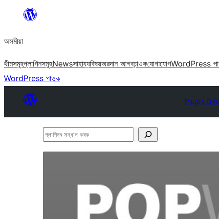
এয়া
এৰি
অসমীয়া
বিষয়বস্তুলৈ
যাওক
থীমসমূহ
প্লাগিনসমূহ
News
সাহায্য
বিষয়
অৱদান আগবঢ়াওক
যোগাযোগ
WordPress প
WordPress পাওক
Plugin Dir
প্লাগিনৰ
সন্ধান
কৰক