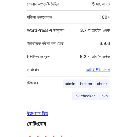
শেষবাৰ আপডে’ট হৈছিল
5 মাহ
আগত
সক্ৰিয় ইনষ্টলেশ্যন
100+
WordPress-ৰ সংস্কৰণ
3.7 বা তাতকৈ ওপৰৰ
ইমানলৈকে পৰীক্ষা কৰা হৈছে
6.9.6
PHP-ৰ সংস্কৰণ
5.2 বা তাতকৈ ওপৰৰ
ভাষাবোৰ
আটাই 5টা চাওক
টেগবোৰ
admin
broken
check
link checker
links
উচ্চখাপৰ ভিউ
ৰে’টিংবোৰ