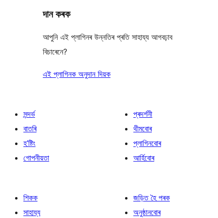
দান কৰক
আপুনি এই প্লাগিনৰ উন্নতিৰ প্ৰতি সাহায্য আগবঢ়াব
বিচাৰেনে?
এই প্লাগিনক অনুদান দিয়ক
সন্দৰ্ভ
প্ৰদৰ্শনী
বাতৰি
থীমবোৰ
হ’ষ্টিং
প্লাগিনবোৰ
গোপনীয়তা
আৰ্হিবোৰ
শিকক
জড়িত হৈ পৰক
সাহায্য
অনুষ্ঠানবোৰ