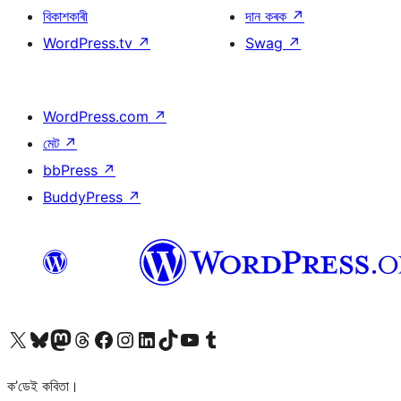
বিকাশকাৰী
দান কৰক
↗
WordPress.tv
↗
Swag
↗
WordPress.com
↗
মেট
↗
bbPress
↗
BuddyPress
↗
আমাৰ X (আগৰ Twitter) একাউণ্টলৈ যাওক
আমাৰ Bluesky একাউণ্টলৈ যাওক
আমাৰ Mastodon একাউণ্টলৈ যাওক
আমাৰ Threads একাউণ্টলৈ যাওক
আমাৰ Facebook পৃষ্ঠালৈ যাওক
আমাৰ Instagram একাউণ্টলৈ যাওক
আমাৰ LinkedIn একাউণ্টলৈ যাওক
আমাৰ TikTok একাউণ্টলৈ যাওক
আমাৰ YouTube চেনেললৈ যাওক
আমাৰ Tumblr একাউণ্টলৈ যাওক
ক’ডেই কবিতা।