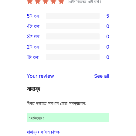
5টাৰ ভিতৰত
5
টা তৰা।
5টা তৰা
5
5
4টা তৰা
0
5-
0
3টা তৰা
0
star
4-
0
2টা তৰা
0
reviews
star
3-
0
1টা তৰা
0
reviews
star
2-
0
reviews
star
1-
reviews
Your review
See all
reviews
star
সাহায্য
reviews
বিগত দুমাহত সমাধান হোৱা সমস্যাবোৰ:
1ৰ ভিতৰত 1
সাহায্যৰ ফ’ৰাম চাওক