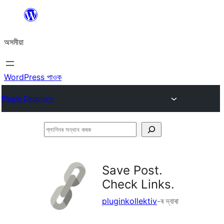
এয়া
এৰি
অসমীয়া
বিষয়বস্তুলৈ
যাওক
WordPress পাওক
Plugin Directory
প্লাগিনৰ
সন্ধান
কৰক
Save Post.
Check Links.
pluginkollektiv
-ৰ দ্বাৰা