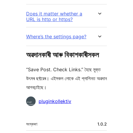
Does it matter whether a
URL is http or https?
Where’s the settings page?
অৱদানকাৰী আৰু বিকাশকাৰীসকল
“Save Post. Check Links.” হৈছে মুক্ত
উৎসৰ ছফ্টৱেৰ। এইসকল লোকে এই প্লাগিনত অৱদান
আগবঢ়াইছে।
অৱদানকাৰীসকল
pluginkollektiv
মেটা
সংস্কৰণ
1.0.2