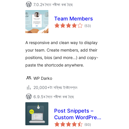
7.0.2ৰ সৈতে পৰীক্ষা কৰা হৈছে
Team Members
টা
(53
)
মুঠ
ৰে’টিং
A responsive and clean way to display
your team. Create members, add their
positions, bios (and more…) and copy-
paste the shortcode anywhere.
WP Darko
20,000+টা সক্ৰিয় ইনষ্টলেশ্যন
6.9.5ৰ সৈতে পৰীক্ষা কৰা হৈছে
Post Snippets –
Custom WordPress
টা
Code Snippets
(93
)
মুঠ