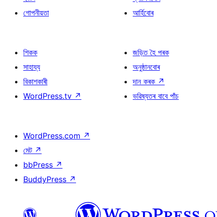
গোপনীয়তা
আৰ্হিবোৰ
শিকক
জড়িত হৈ পৰক
সাহায্য
অনুষ্ঠানবোৰ
বিকাশকাৰী
দান কৰক
↗
WordPress.tv
↗
ভৱিষ্যতৰ বাবে পাঁচ
WordPress.com
↗
মেট
↗
bbPress
↗
BuddyPress
↗