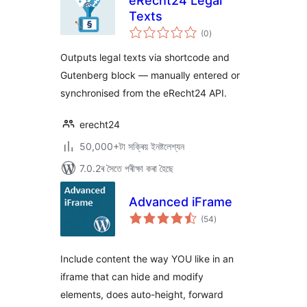
eRecht24 Legal
Texts
টা
(0
)
মুঠ
ৰে’টিং
Outputs legal texts via shortcode and
Gutenberg block — manually entered or
synchronised from the eRecht24 API.
erecht24
50,000+টা সক্ৰিয় ইনষ্টলেশ্যন
7.0.2ৰ সৈতে পৰীক্ষা কৰা হৈছে
Advanced iFrame
টা
(54
)
মুঠ
ৰে’টিং
Include content the way YOU like in an
iframe that can hide and modify
elements, does auto-height, forward