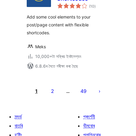
টা
(10
)
মুঠ
ৰে’টিং
Add some cool elements to your
post/page content with flexible
shortcodes.
Meks
10,000+টা সক্ৰিয় ইনষ্টলেশ্যন
6.8.6ৰ সৈতে পৰীক্ষা কৰা হৈছে
প’ষ্টবোৰৰ
পৃষ্ঠাকৰণ
1
2
49
…
সন্দৰ্ভ
প্ৰদৰ্শনী
বাতৰি
থীমবোৰ
হ’ষ্টিং
প্লাগিনবোৰ