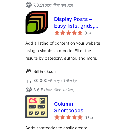
7.0.2ৰ সৈতে পৰীক্ষা কৰা হৈছে
Display Posts –
Easy lists, grids,
টা
navigation, and
(164
)
মুঠ
ৰে’টিং
more
Add a listing of content on your website
using a simple shortcode. Filter the
results by category, author, and more.
Bill Erickson
80,000+টা সক্ৰিয় ইনষ্টলেশ্যন
6.6.5ৰ সৈতে পৰীক্ষা কৰা হৈছে
Column
Shortcodes
টা
(134
)
মুঠ
ৰে’টিং
Adds shortcodes to easily create