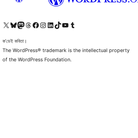
আমাৰ X (আগৰ Twitter) একাউণ্টলৈ যাওক
আমাৰ Bluesky একাউণ্টলৈ যাওক
আমাৰ Mastodon একাউণ্টলৈ যাওক
আমাৰ Threads একাউণ্টলৈ যাওক
আমাৰ Facebook পৃষ্ঠালৈ যাওক
আমাৰ Instagram একাউণ্টলৈ যাওক
আমাৰ LinkedIn একাউণ্টলৈ যাওক
আমাৰ TikTok একাউণ্টলৈ যাওক
আমাৰ YouTube চেনেললৈ যাওক
আমাৰ Tumblr একাউণ্টলৈ যাওক
ক’ডেই কবিতা।
The WordPress® trademark is the intellectual property
of the WordPress Foundation.