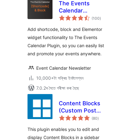
The Events
Calendar
টা
Shortcode & Block
(100
)
মুঠ
ৰে’টিং
Add shortcode, block and Elementor
widget functionality to The Events
Calendar Plugin, so you can easily list
and promote your events anywhere.
Event Calendar Newsletter
10,000+টা সক্ৰিয় ইনষ্টলেশ্যন
7.0.2ৰ সৈতে পৰীক্ষা কৰা হৈছে
Content Blocks
(Custom Post
টা
Widget)
(80
)
মুঠ
ৰে’টিং
This plugin enables you to edit and
display Content Blocks in a sidebar