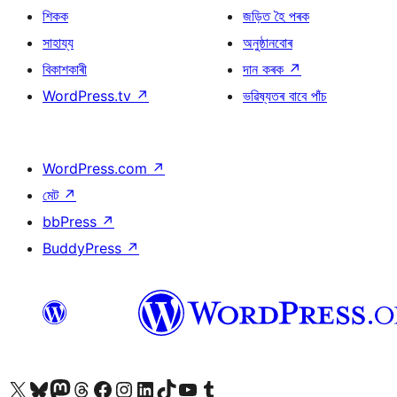
শিকক
জড়িত হৈ পৰক
সাহায্য
অনুষ্ঠানবোৰ
বিকাশকাৰী
দান কৰক
↗
WordPress.tv
↗
ভৱিষ্যতৰ বাবে পাঁচ
WordPress.com
↗
মেট
↗
bbPress
↗
BuddyPress
↗
আমাৰ X (আগৰ Twitter) একাউণ্টলৈ যাওক
আমাৰ Bluesky একাউণ্টলৈ যাওক
আমাৰ Mastodon একাউণ্টলৈ যাওক
আমাৰ Threads একাউণ্টলৈ যাওক
আমাৰ Facebook পৃষ্ঠালৈ যাওক
আমাৰ Instagram একাউণ্টলৈ যাওক
আমাৰ LinkedIn একাউণ্টলৈ যাওক
আমাৰ TikTok একাউণ্টলৈ যাওক
আমাৰ YouTube চেনেললৈ যাওক
আমাৰ Tumblr একাউণ্টলৈ যাওক