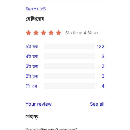
উচ্চখাপৰ ভিউ
ৰে’টিংবোৰ
5টাৰ ভিতৰত
4.8
টা তৰা।
5টা তৰা
122
122
4টা তৰা
3
5-
3
3টা তৰা
2
star
4-
2
2টা তৰা
3
reviews
star
3-
3
1টা তৰা
4
reviews
star
2-
4
reviews
star
1-
reviews
Your review
See all
reviews
star
সাহায্য
reviews