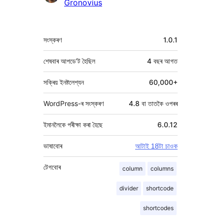
Gronovius
মেটা
সংস্কৰণ
1.0.1
শেষবাৰ আপডে’ট হৈছিল
4 বছৰ
আগত
সক্ৰিয় ইনষ্টলেশ্যন
60,000+
WordPress-ৰ সংস্কৰণ
4.8 বা তাতকৈ ওপৰৰ
ইমানলৈকে পৰীক্ষা কৰা হৈছে
6.0.12
ভাষাবোৰ
আটাই 18টা চাওক
টেগবোৰ
column
columns
divider
shortcode
shortcodes