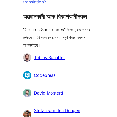
translation?
অৱদানকাৰী আৰু বিকাশকাৰীসকল
“Column Shortcodes” হৈছে মুক্ত উৎসৰ
ছফ্টৱেৰ। এইসকল লোকে এই প্লাগিনত অৱদান
আগবঢ়াইছে।
অৱদানকাৰীসকল
Tobias Schutter
Codepress
David Mosterd
Stefan van den Dungen