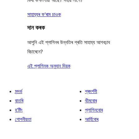
কিবা ক’বলগীয়া আছে? সহায় লাগে?
সাহায্যৰ ফ’ৰাম চাওক
দান কৰক
আপুনি এই প্লাগিনৰ উন্নতিৰ প্ৰতি সাহায্য আগবঢ়াব
বিচাৰেনে?
এই প্লাগিনক অনুদান দিয়ক
সন্দৰ্ভ
প্ৰদৰ্শনী
বাতৰি
থীমবোৰ
হ’ষ্টিং
প্লাগিনবোৰ
গোপনীয়তা
আৰ্হিবোৰ