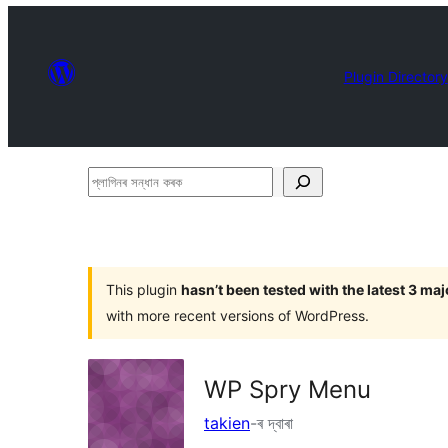
Plugin Directory
প্লাগিনৰ
সন্ধান
কৰক
This plugin
hasn’t been tested with the latest 3 ma
with more recent versions of WordPress.
WP Spry Menu
takien
-ৰ দ্বাৰা