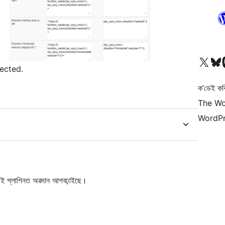
আমাৰ X (আগৰ Twitter) একাউণ্টলৈ যাওক
আমাৰ Bluesky একাউণ্
আমাৰ
ected.
ক’ডেই কব
The Wo
WordPr
 প্লাগিনত অৱদান আগবঢ়াইছে।