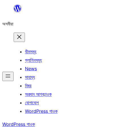
এয়া
এৰি
অসমীয়া
বিষয়বস্তুলৈ
যাওক
থীমসমূহ
প্লাগিনসমূহ
News
সাহায্য
বিষয়
অৱদান আগবঢ়াওক
যোগাযোগ
WordPress পাওক
WordPress পাওক