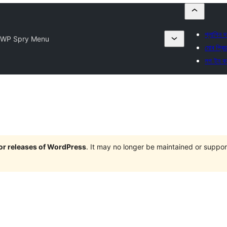
প্লাগিন 
WP Spry Menu
মোৰ প্ৰিয
লগ ইন ক
jor releases of WordPress
. It may no longer be maintained or supp