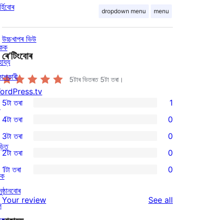
্হিবোৰ
dropdown menu
menu
উচ্চখাপৰ ভিউ
িকক
ৰে’টিংবোৰ
হায্য
কাশকাৰী
5টাৰ ভিতৰত
5
টা তৰা।
ordPress.tv
5টা তৰা
1
↗
1
4টা তৰা
0
5-
0
3টা তৰা
0
star
4-
0
ড়িত
2টা তৰা
0
review
star
3-
0
1টা তৰা
0
reviews
star
2-
ৰক
0
reviews
star
ুষ্ঠানবোৰ
1-
reviews
Your review
See all
reviews
ন
star