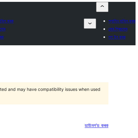
দাখিল কৰক
প্লাগিন দাখিল কৰক
়বোৰ
মোৰ প্ৰিয়বোৰ
ৰক
লগ ইন কৰক
orted and may have compatibility issues when used
ডাউনল’ড কৰক