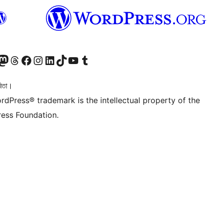
টলৈ যাওক
 Mastodon একাউণ্টলৈ যাওক
আমাৰ Threads একাউণ্টলৈ যাওক
আমাৰ Facebook পৃষ্ঠালৈ যাওক
আমাৰ Instagram একাউণ্টলৈ যাওক
আমাৰ LinkedIn একাউণ্টলৈ যাওক
আমাৰ TikTok একাউণ্টলৈ যাওক
আমাৰ YouTube চেনেললৈ যাওক
আমাৰ Tumblr একাউণ্টলৈ যাওক
িতা।
rdPress® trademark is the intellectual property of the
ess Foundation.