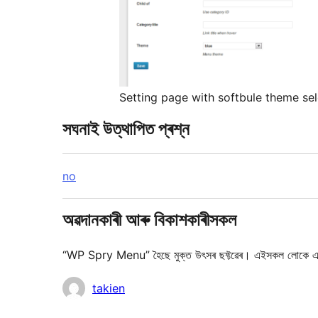
Setting page with softbule theme sel
সঘনাই উত্থাপিত প্ৰশ্ন
no
অৱদানকাৰী আৰু বিকাশকাৰীসকল
“WP Spry Menu” হৈছে মুক্ত উৎসৰ ছফ্টৱেৰ। এইসকল লোকে এই
অৱদানকাৰীসকল
takien