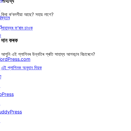
ৰক
সাহায্য
reviews
↗
কিবা ক’বলগীয়া আছে? সহায় লাগে?
িষ্যতৰ
বে
সাহায্যৰ ফ’ৰাম চাওক
চ
দান কৰক
আপুনি এই প্লাগিনৰ উন্নতিৰ প্ৰতি সাহায্য আগবঢ়াব বিচাৰেনে?
ordPress.com
এই প্লাগিনক অনুদান দিয়ক
↗
ট
↗
bPress
↗
uddyPress
↗