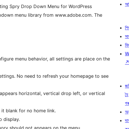
আৰ
eating Spry Drop Down Menu for WordPress
ropdown menu library from www.adobe.com. The
শ
সা
বি
W
gure menu behavior, all settings are place on the
ettings. No need to refresh your homepage to see
জ
ppears horizontal, vertical drop left, or vertical
হৈ
প
it blank for no home link.
অন
 display.
দা
egory should not appears on the menu.