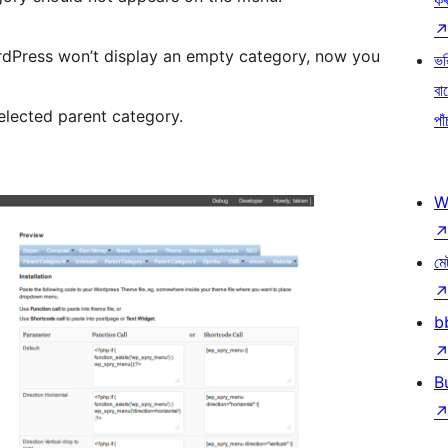
ক
rdPress won’t display an empty category, now you
ভৱ
বা
selected parent category.
পাঁ
W
মে
b
B