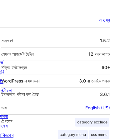
সাহায্য
মেটা
সংস্কৰণ
1.5.2
শেষবাৰ আপডে’ট হৈছিল
12 বছৰ
আগত
ৰ্ভ
সক্ৰিয় ইনষ্টলেশ্যন
60+
তৰি
্টিং
WordPress-ৰ সংস্কৰণ
3.0 বা তাতকৈ ওপৰৰ
পনীয়তা
ইমানলৈকে পৰীক্ষা কৰা হৈছে
3.6.1
ভাষা
English (US)
দৰ্শনী
টেগবোৰ
category exclude
মবোৰ
লাগিনবোৰ
category menu
css menu