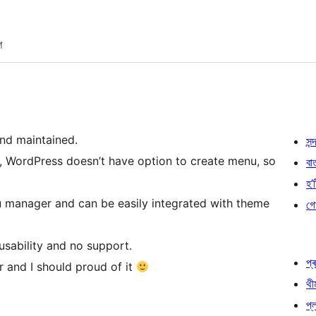
শ
nd maintained.
সন্দ
, WordPress doesn’t have option to create menu, so
বা
হ’ষ
 manager and can be easily integrated with theme
গো
 usability and no support.
প্ৰ
r and I should proud of it
থী
প্