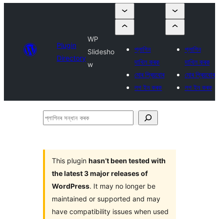
WP
Plugin
প্লাগিন
প্লাগিন
Slidesho
Directory
দাখিল কৰক
দাখিল কৰক
w
মোৰ প্ৰিয়বোৰ
মোৰ প্ৰিয়বোৰ
লগ ইন কৰক
লগ ইন কৰক
প্লাগিনৰ
সন্ধান
কৰক
This plugin
hasn’t been tested with
the latest 3 major releases of
WordPress
. It may no longer be
maintained or supported and may
have compatibility issues when used