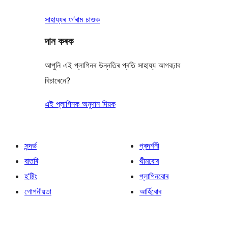
সাহায্যৰ ফ’ৰাম চাওক
দান কৰক
আপুনি এই প্লাগিনৰ উন্নতিৰ প্ৰতি সাহায্য আগবঢ়াব
বিচাৰেনে?
এই প্লাগিনক অনুদান দিয়ক
সন্দৰ্ভ
প্ৰদৰ্শনী
বাতৰি
থীমবোৰ
হ’ষ্টিং
প্লাগিনবোৰ
গোপনীয়তা
আৰ্হিবোৰ