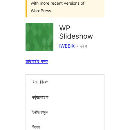
with more recent versions of
WordPress.
WP
Slideshow
IWEBIX
-ৰ দ্বাৰা
ডাউনল’ড কৰক
বিশদ বিৱৰণ
পৰ্য্যালোচনা
ইনষ্টলেশ্যন
বিকাশ