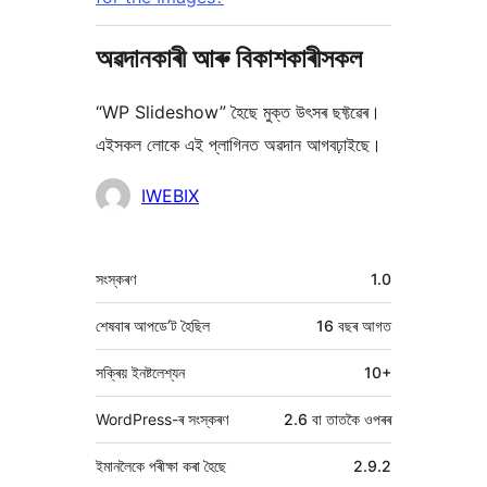
অৱদানকাৰী আৰু বিকাশকাৰীসকল
“WP Slideshow” হৈছে মুক্ত উৎসৰ ছফ্টৱেৰ।
এইসকল লোকে এই প্লাগিনত অৱদান আগবঢ়াইছে।
অৱদানকাৰীসকল
IWEBIX
মেটা
সংস্কৰণ
1.0
শেষবাৰ আপডে’ট হৈছিল
16 বছৰ
আগত
সক্ৰিয় ইনষ্টলেশ্যন
10+
WordPress-ৰ সংস্কৰণ
2.6 বা তাতকৈ ওপৰৰ
ইমানলৈকে পৰীক্ষা কৰা হৈছে
2.9.2