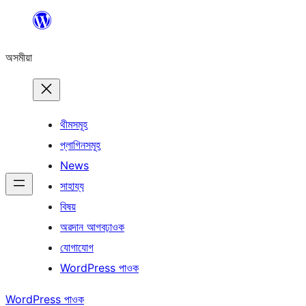
এয়া
এৰি
অসমীয়া
বিষয়বস্তুলৈ
যাওক
থীমসমূহ
প্লাগিনসমূহ
News
সাহায্য
বিষয়
অৱদান আগবঢ়াওক
যোগাযোগ
WordPress পাওক
WordPress পাওক