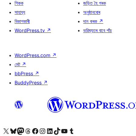
শিকক
জড়িত হৈ পৰক
সাহায্য
অনুষ্ঠানবোৰ
বিকাশকাৰী
দান কৰক
↗
WordPress.tv
↗
ভৱিষ্যতৰ বাবে পাঁচ
WordPress.com
↗
মেট
↗
bbPress
↗
BuddyPress
↗
আমাৰ X (আগৰ Twitter) একাউণ্টলৈ যাওক
আমাৰ Bluesky একাউণ্টলৈ যাওক
আমাৰ Mastodon একাউণ্টলৈ যাওক
আমাৰ Threads একাউণ্টলৈ যাওক
আমাৰ Facebook পৃষ্ঠালৈ যাওক
আমাৰ Instagram একাউণ্টলৈ যাওক
আমাৰ LinkedIn একাউণ্টলৈ যাওক
আমাৰ TikTok একাউণ্টলৈ যাওক
আমাৰ YouTube চেনেললৈ যাওক
আমাৰ Tumblr একাউণ্টলৈ যাওক